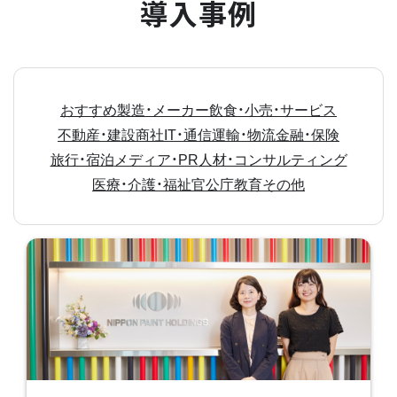
導入事例
おすすめ
製造・メーカー
飲食・小売・サービス
不動産・建設
商社
IT・通信
運輸・物流
金融・保険
旅行・宿泊
メディア・PR
人材・コンサルティング
医療・介護・福祉
官公庁
教育
その他