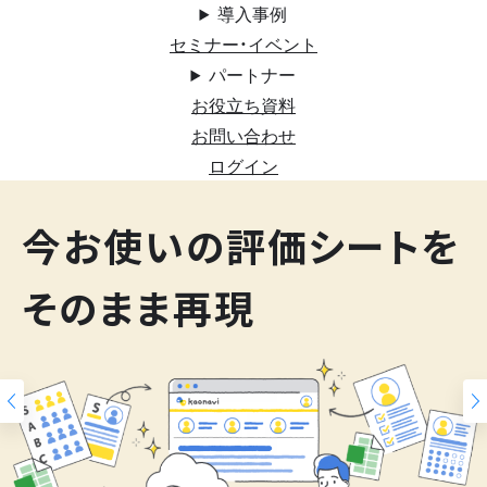
導入事例
セミナー・イベント
パートナー
お役立ち資料
お問い合わせ
ログイン
200
今お使いの評価シートを
スキルマップ
そのまま再現