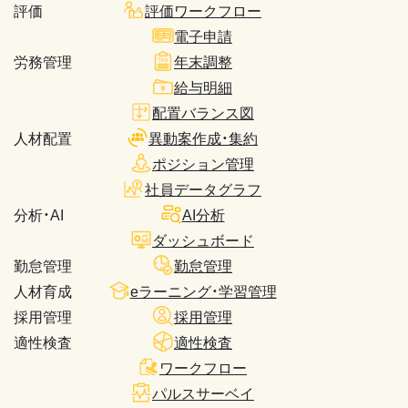
評価
評価ワークフロー
電子申請
労務管理
年末調整
給与明細
配置バランス図
人材配置
異動案作成・集約
ポジション管理
社員データグラフ
分析・AI
AI分析
ダッシュボード
勤怠管理
勤怠管理
人材育成
eラーニング・学習管理
採用管理
採用管理
適性検査
適性検査
ワークフロー
パルスサーベイ