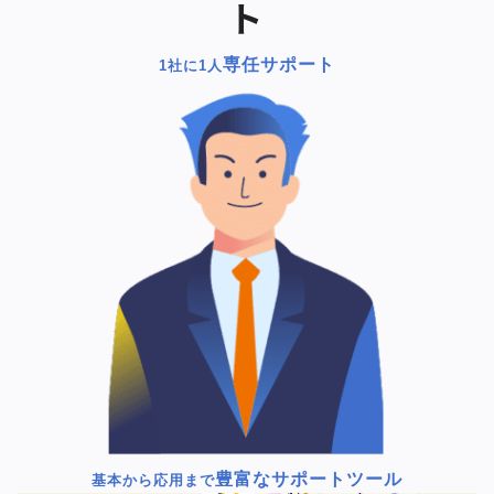
ト
専任サポート
1社に1人
豊富なサポートツール
基本から応用まで