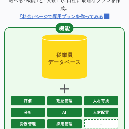
成。
「料金」ページで専用プランを作ってみる
機能
従業員
データベース
＋
評価
勤怠管理
人材育成
分析
AI
人材配置
労務管理
採用管理
＋