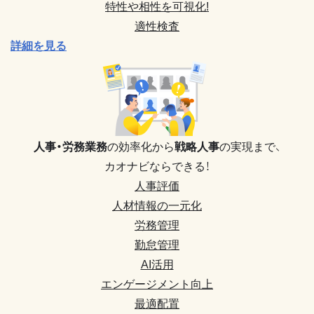
特性や相性を可視化!
適性検査
詳細を見る
人事・労務業務
の効率化から
戦略人事
の実現まで、
カオナビならできる！
人事評価
人材情報の一元化
労務管理
勤怠管理
AI活用
エンゲージメント向上
最適配置