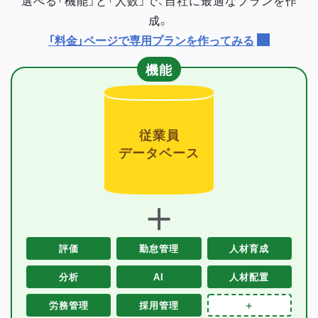
成。
「料金」ページで専用プランを作ってみる
機能
従業員
データベース
＋
評価
勤怠管理
人材育成
分析
AI
人材配置
労務管理
採用管理
＋