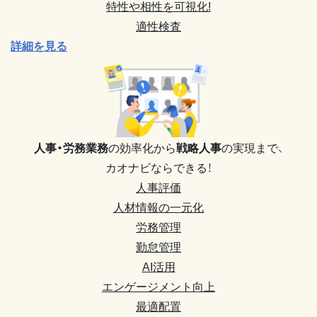
特性や相性を可視化!
適性検査
詳細を見る
人事・労務業務
の効率化から
戦略人事
の実現まで、
カオナビならできる！
人事評価
人材情報の一元化
労務管理
勤怠管理
AI活用
エンゲージメント向上
最適配置