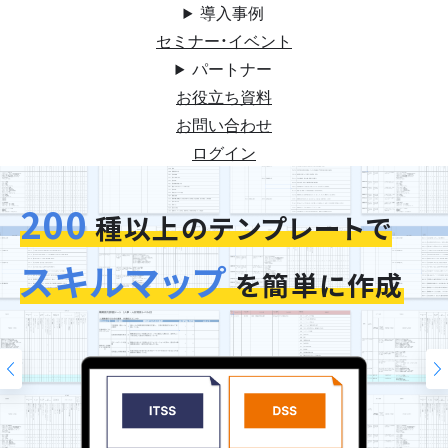
導入事例
セミナー・イベント
パートナー
お役立ち資料
お問い合わせ
ログイン
200
今お使いの評価シートを
スキルマップ
そのまま再現