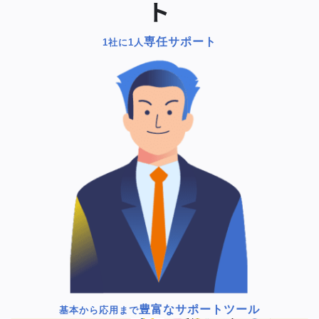
ト
専任サポート
1社に1人
豊富なサポートツール
基本から応用まで