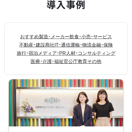
導入事例
おすすめ
製造・メーカー
飲食・小売・サービス
不動産・建設
商社
IT・通信
運輸・物流
金融・保険
旅行・宿泊
メディア・PR
人材・コンサルティング
医療・介護・福祉
官公庁
教育
その他