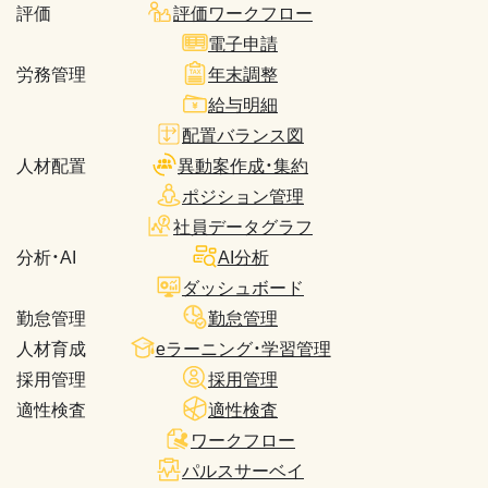
評価
評価ワークフロー
電子申請
労務管理
年末調整
給与明細
配置バランス図
人材配置
異動案作成・集約
ポジション管理
社員データグラフ
分析・AI
AI分析
ダッシュボード
勤怠管理
勤怠管理
人材育成
eラーニング・学習管理
採用管理
採用管理
適性検査
適性検査
ワークフロー
パルスサーベイ