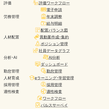
評価
評価ワークフロー
電子申請
労務管理
年末調整
給与明細
配置バランス図
人材配置
異動案作成・集約
ポジション管理
社員データグラフ
分析・AI
AI分析
ダッシュボード
勤怠管理
勤怠管理
人材育成
eラーニング・学習管理
採用管理
採用管理
適性検査
適性検査
ワークフロー
パルスサーベイ