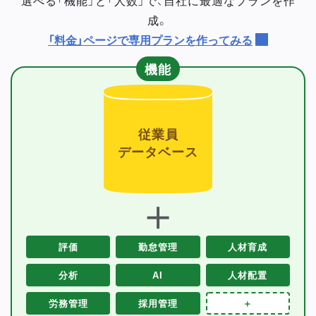
成。
「料金」ページで専用プランを作ってみる
機能
従業員
データベース
＋
評価
勤怠管理
人材育成
分析
AI
人材配置
労務管理
採用管理
＋