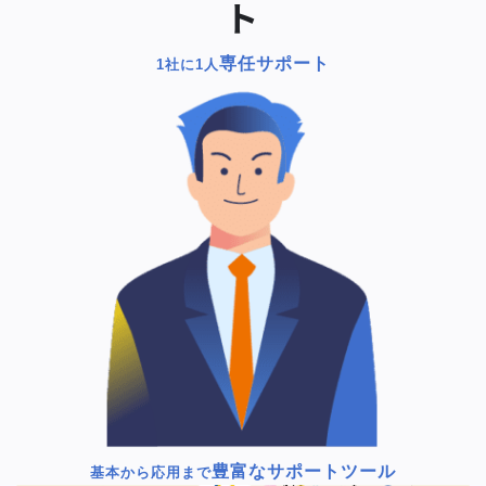
ト
専任サポート
1社に1人
豊富なサポートツール
基本から応用まで