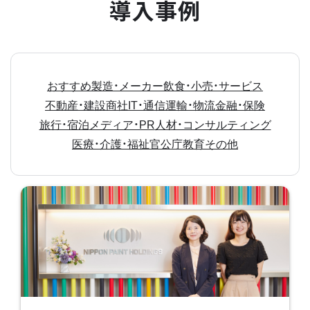
導入事例
おすすめ
製造・メーカー
飲食・小売・サービス
不動産・建設
商社
IT・通信
運輸・物流
金融・保険
旅行・宿泊
メディア・PR
人材・コンサルティング
医療・介護・福祉
官公庁
教育
その他