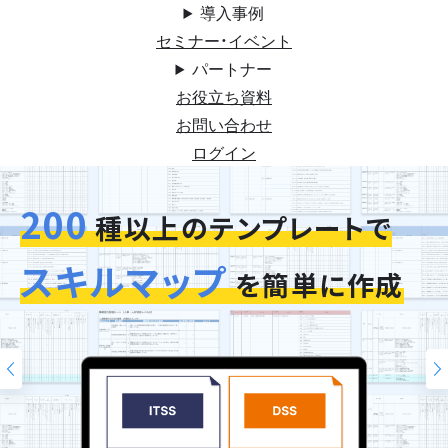
導入事例
セミナー・イベント
パートナー
お役立ち資料
お問い合わせ
ログイン
200
今お使いの評価シートを
スキルマップ
そのまま再現