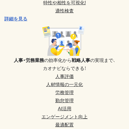
特性や相性を可視化!
適性検査
詳細を見る
人事・労務業務
の効率化から
戦略人事
の実現まで、
カオナビならできる！
人事評価
人材情報の一元化
労務管理
勤怠管理
AI活用
エンゲージメント向上
最適配置