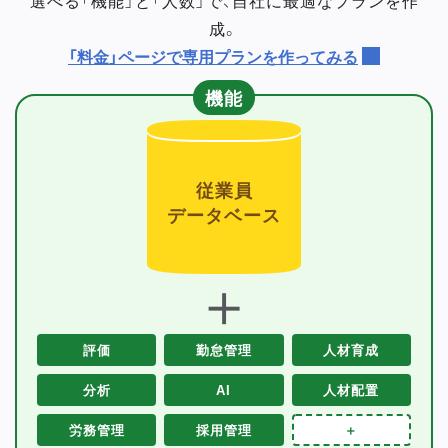
成。
「料金」ページで専用プランを作ってみる
機能
従業員
データベース
＋
評価
勤怠管理
人材育成
分析
AI
人材配置
労務管理
採用管理
＋