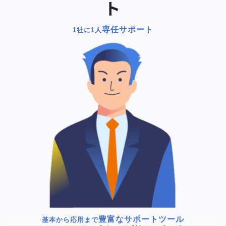
ト
専任サポート
1社に1人
豊富なサポートツール
基本から応用まで