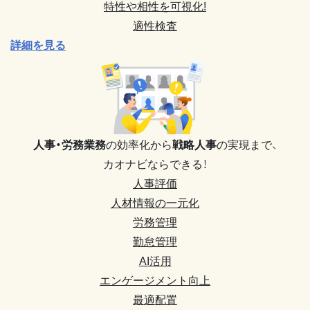
特性や相性を可視化!
適性検査
詳細を見る
人事・労務業務
の効率化から
戦略人事
の実現まで、
カオナビならできる！
人事評価
人材情報の一元化
労務管理
勤怠管理
AI活用
エンゲージメント向上
最適配置