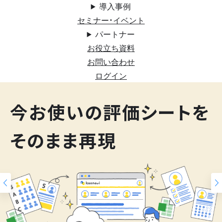
導入事例
セミナー・イベント
パートナー
お役立ち資料
お問い合わせ
ログイン
200
今お使いの評価シートを
スキルマップ
そのまま再現