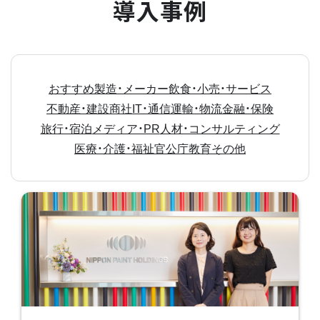
導入事例
おすすめ
製造・メーカー
飲食・小売・サービス
不動産・建設
商社
IT・通信
運輸・物流
金融・保険
旅行・宿泊
メディア・PR
人材・コンサルティング
医療・介護・福祉
官公庁
教育
その他