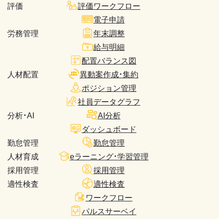
評価
評価ワークフロー
電子申請
労務管理
年末調整
給与明細
配置バランス図
人材配置
異動案作成・集約
ポジション管理
社員データグラフ
分析・AI
AI分析
ダッシュボード
勤怠管理
勤怠管理
人材育成
eラーニング・学習管理
採用管理
採用管理
適性検査
適性検査
ワークフロー
パルスサーベイ