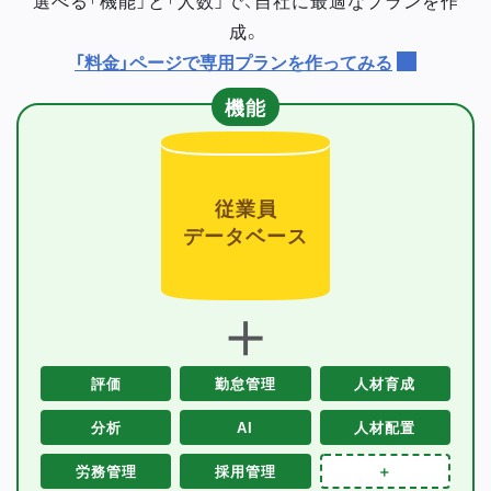
成。
「料金」ページで専用プランを作ってみる
機能
従業員
データベース
＋
評価
勤怠管理
人材育成
分析
AI
人材配置
労務管理
採用管理
＋