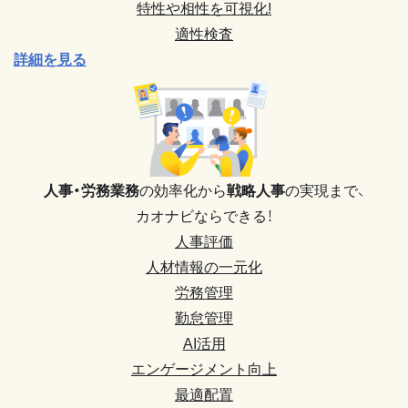
特性や相性を可視化!
適性検査
詳細を見る
人事・労務業務
の効率化から
戦略人事
の実現まで、
カオナビならできる！
人事評価
人材情報の一元化
労務管理
勤怠管理
AI活用
エンゲージメント向上
最適配置