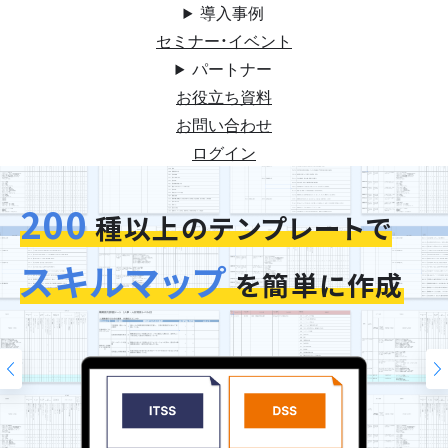
導入事例
セミナー・イベント
パートナー
お役立ち資料
お問い合わせ
ログイン
200
今お使いの評価シートを
スキルマップ
そのまま再現