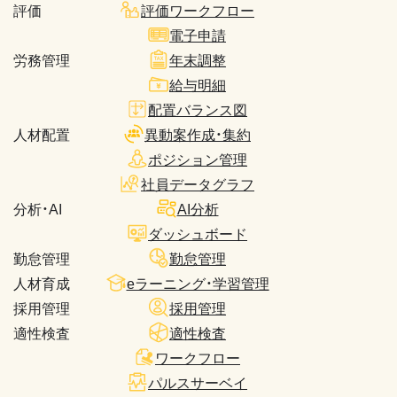
評価
評価ワークフロー
電子申請
労務管理
年末調整
給与明細
配置バランス図
人材配置
異動案作成・集約
ポジション管理
社員データグラフ
分析・AI
AI分析
ダッシュボード
勤怠管理
勤怠管理
人材育成
eラーニング・学習管理
採用管理
採用管理
適性検査
適性検査
ワークフロー
パルスサーベイ