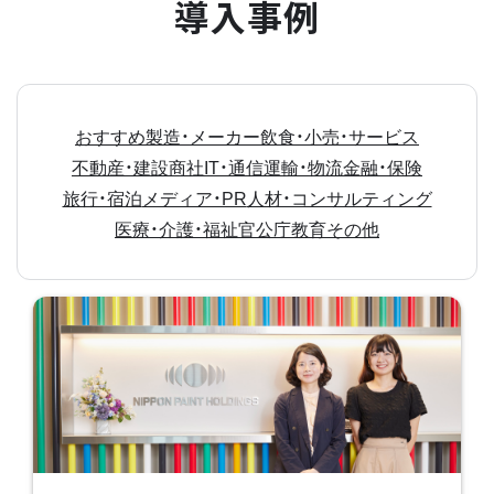
導入事例
おすすめ
製造・メーカー
飲食・小売・サービス
不動産・建設
商社
IT・通信
運輸・物流
金融・保険
旅行・宿泊
メディア・PR
人材・コンサルティング
医療・介護・福祉
官公庁
教育
その他