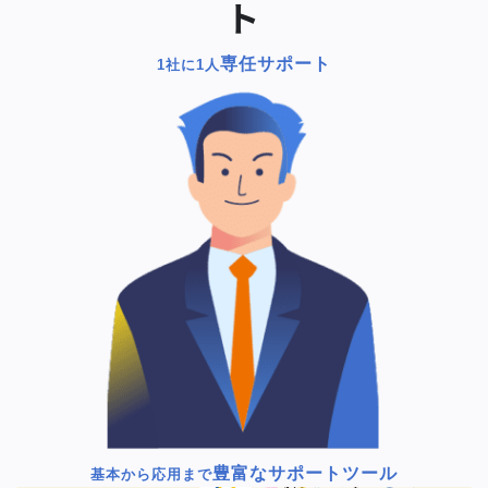
ト
専任サポート
1社に1人
豊富なサポートツール
基本から応用まで