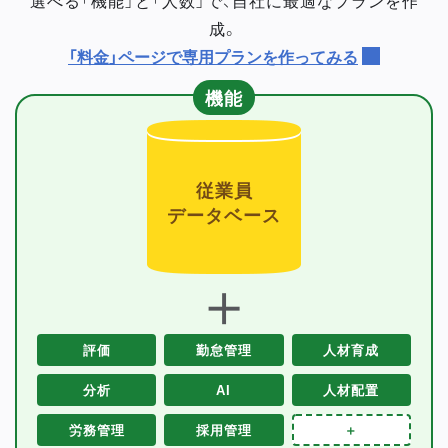
成。
「料金」ページで専用プランを作ってみる
機能
従業員
データベース
＋
評価
勤怠管理
人材育成
分析
AI
人材配置
労務管理
採用管理
＋