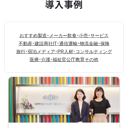
導入事例
おすすめ
製造・メーカー
飲食・小売・サービス
不動産・建設
商社
IT・通信
運輸・物流
金融・保険
旅行・宿泊
メディア・PR
人材・コンサルティング
医療・介護・福祉
官公庁
教育
その他