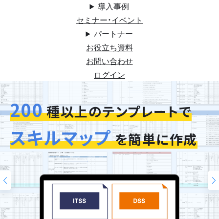
導入事例
セミナー・イベント
パートナー
お役立ち資料
お問い合わせ
ログイン
200
今お使いの評価シートを
スキルマップ
そのまま再現