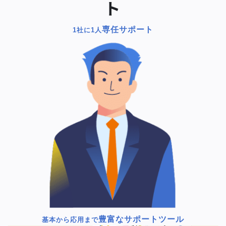
ト
専任サポート
1社に1人
豊富なサポートツール
基本から応用まで