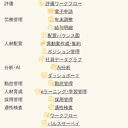
評価
評価ワークフロー
電子申請
労務管理
年末調整
給与明細
配置バランス図
人材配置
異動案作成・集約
ポジション管理
社員データグラフ
分析・AI
AI分析
ダッシュボード
勤怠管理
勤怠管理
人材育成
eラーニング・学習管理
採用管理
採用管理
適性検査
適性検査
ワークフロー
パルスサーベイ