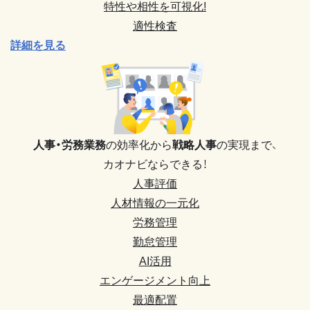
特性や相性を可視化!
適性検査
詳細を見る
人事・労務業務
の効率化から
戦略人事
の実現まで、
カオナビならできる！
人事評価
人材情報の一元化
労務管理
勤怠管理
AI活用
エンゲージメント向上
最適配置