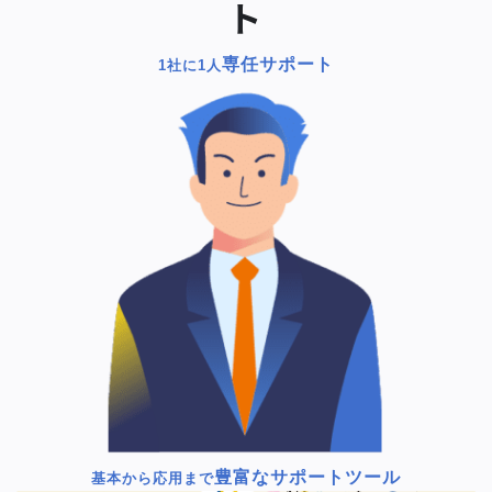
ト
専任サポート
1社に1人
豊富なサポートツール
基本から応用まで