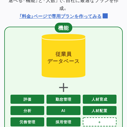
成。
「料金」ページで専用プランを作ってみる
機能
従業員
データベース
＋
評価
勤怠管理
人材育成
分析
AI
人材配置
労務管理
採用管理
＋