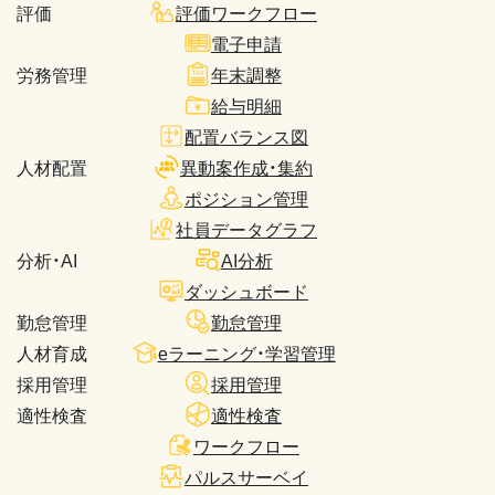
評価
評価ワークフロー
電子申請
労務管理
年末調整
給与明細
配置バランス図
人材配置
異動案作成・集約
ポジション管理
社員データグラフ
分析・AI
AI分析
ダッシュボード
勤怠管理
勤怠管理
人材育成
eラーニング・学習管理
採用管理
採用管理
適性検査
適性検査
ワークフロー
パルスサーベイ