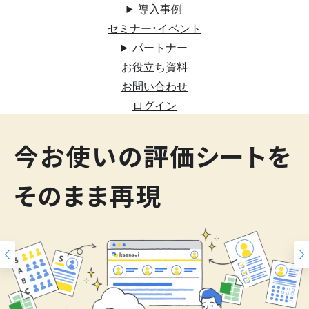
導入事例
セミナー・イベント
パートナー
お役立ち資料
お問い合わせ
ログイン
200
今お使いの評価シートを
スキルマップ
そのまま再現