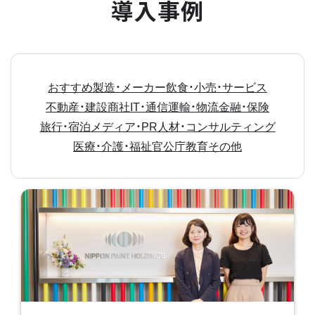
導入事例
おすすめ
製造・メーカー
飲食・小売・サービス
不動産・建設
商社
IT・通信
運輸・物流
金融・保険
旅行・宿泊
メディア・PR
人材・コンサルティング
医療・介護・福祉
官公庁
教育
その他