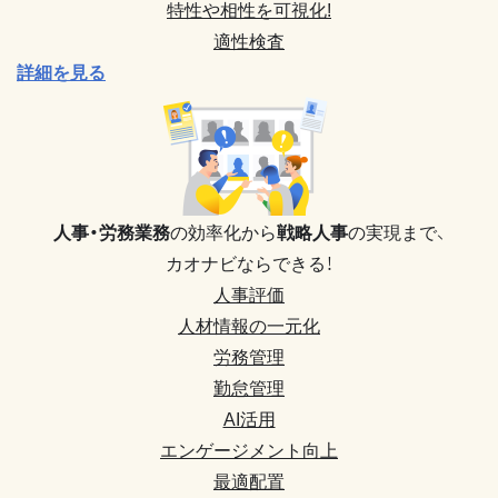
特性や相性を可視化!
適性検査
詳細を見る
人事・労務業務
の効率化から
戦略人事
の実現まで、
カオナビならできる！
人事評価
人材情報の一元化
労務管理
勤怠管理
AI活用
エンゲージメント向上
最適配置