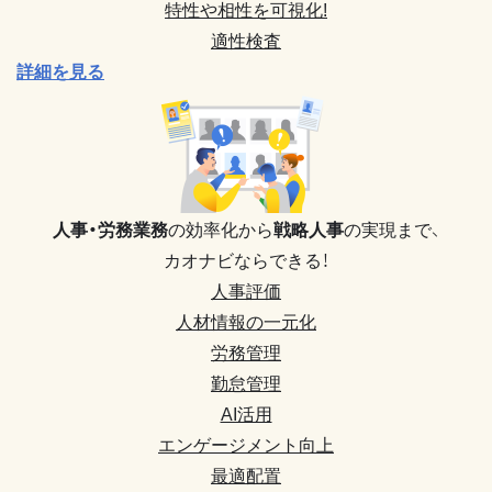
特性や相性を可視化!
適性検査
詳細を見る
人事・労務業務
の効率化から
戦略人事
の実現まで、
カオナビならできる！
人事評価
人材情報の一元化
労務管理
勤怠管理
AI活用
エンゲージメント向上
最適配置