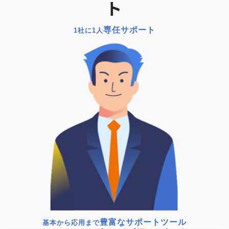
ト
専任サポート
1社に1人
豊富なサポートツール
基本から応用まで