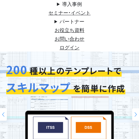
導入事例
セミナー・イベント
パートナー
お役立ち資料
お問い合わせ
ログイン
200
今お使いの評価シートを
スキルマップ
そのまま再現