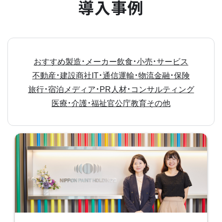
導入事例
おすすめ
製造・メーカー
飲食・小売・サービス
不動産・建設
商社
IT・通信
運輸・物流
金融・保険
旅行・宿泊
メディア・PR
人材・コンサルティング
医療・介護・福祉
官公庁
教育
その他