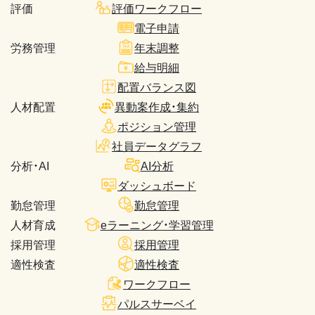
評価
評価ワークフロー
電子申請
労務管理
年末調整
給与明細
配置バランス図
人材配置
異動案作成・集約
ポジション管理
社員データグラフ
分析・AI
AI分析
ダッシュボード
勤怠管理
勤怠管理
人材育成
eラーニング・学習管理
採用管理
採用管理
適性検査
適性検査
ワークフロー
パルスサーベイ