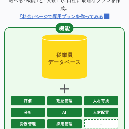
成。
「料金」ページで専用プランを作ってみる
機能
従業員
データベース
＋
評価
勤怠管理
人材育成
分析
AI
人材配置
労務管理
採用管理
＋