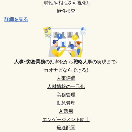
特性や相性を可視化!
適性検査
詳細を見る
人事・労務業務
の効率化から
戦略人事
の実現まで、
カオナビならできる！
人事評価
人材情報の一元化
労務管理
勤怠管理
AI活用
エンゲージメント向上
最適配置