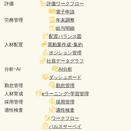
評価
評価ワークフロー
電子申請
労務管理
年末調整
給与明細
配置バランス図
人材配置
異動案作成・集約
ポジション管理
社員データグラフ
分析・AI
AI分析
ダッシュボード
勤怠管理
勤怠管理
人材育成
eラーニング・学習管理
採用管理
採用管理
適性検査
適性検査
ワークフロー
パルスサーベイ