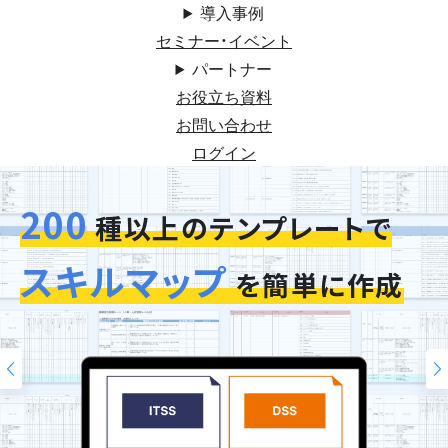
導入事例
セミナー・イベント
パートナー
お役立ち資料
お問い合わせ
ログイン
200
今お使いの評価シートを
スキルマップ
そのまま再現