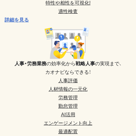
特性や相性を可視化!
適性検査
詳細を見る
人事・労務業務
の効率化から
戦略人事
の実現まで、
カオナビならできる！
人事評価
人材情報の一元化
労務管理
勤怠管理
AI活用
エンゲージメント向上
最適配置