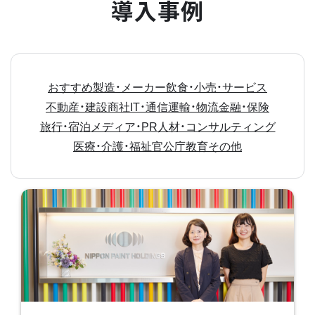
導入事例
おすすめ
製造・メーカー
飲食・小売・サービス
不動産・建設
商社
IT・通信
運輸・物流
金融・保険
旅行・宿泊
メディア・PR
人材・コンサルティング
医療・介護・福祉
官公庁
教育
その他