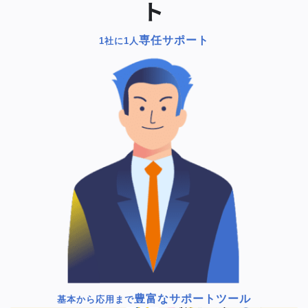
ト
専任サポート
1社に1人
豊富なサポートツール
基本から応用まで