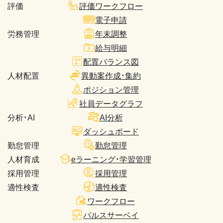
評価
評価ワークフロー
電子申請
労務管理
年末調整
給与明細
配置バランス図
人材配置
異動案作成・集約
ポジション管理
社員データグラフ
分析・AI
AI分析
ダッシュボード
勤怠管理
勤怠管理
人材育成
eラーニング・学習管理
採用管理
採用管理
適性検査
適性検査
ワークフロー
パルスサーベイ