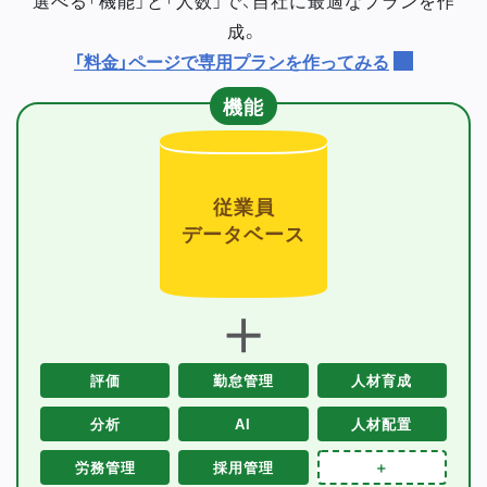
成。
「料金」ページで専用プランを作ってみる
機能
従業員
データベース
＋
評価
勤怠管理
人材育成
分析
AI
人材配置
労務管理
採用管理
＋