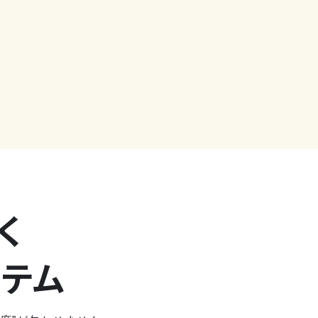
く
ステム