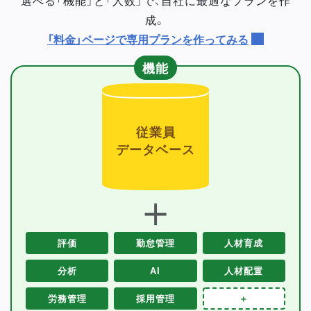
成。
「料金」ページで専用プランを作ってみる
機能
従業員
データベース
＋
評価
勤怠管理
人材育成
分析
AI
人材配置
労務管理
採用管理
＋