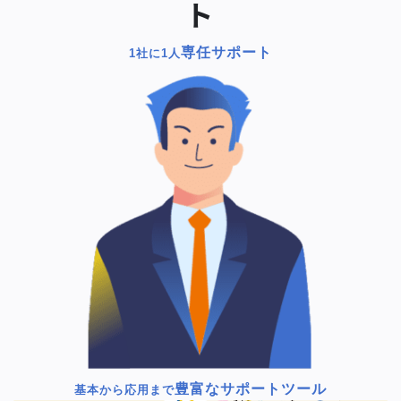
ト
専任サポート
1社に1人
豊富なサポートツール
基本から応用まで