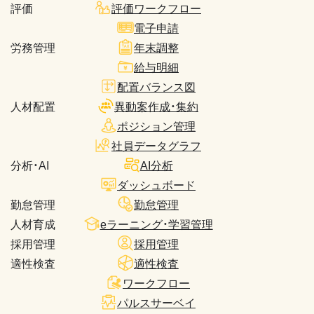
評価
評価ワークフロー
電子申請
労務管理
年末調整
給与明細
配置バランス図
人材配置
異動案作成・集約
ポジション管理
社員データグラフ
分析・AI
AI分析
ダッシュボード
勤怠管理
勤怠管理
人材育成
eラーニング・学習管理
採用管理
採用管理
適性検査
適性検査
ワークフロー
パルスサーベイ