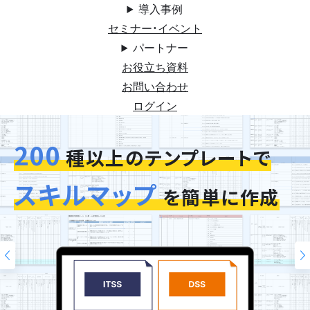
導入事例
セミナー・イベント
パートナー
お役立ち資料
お問い合わせ
ログイン
200
今お使いの評価シートを
スキルマップ
そのまま再現