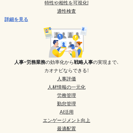
特性や相性を可視化!
適性検査
詳細を見る
人事・労務業務
の効率化から
戦略人事
の実現まで、
カオナビならできる！
人事評価
人材情報の一元化
労務管理
勤怠管理
AI活用
エンゲージメント向上
最適配置