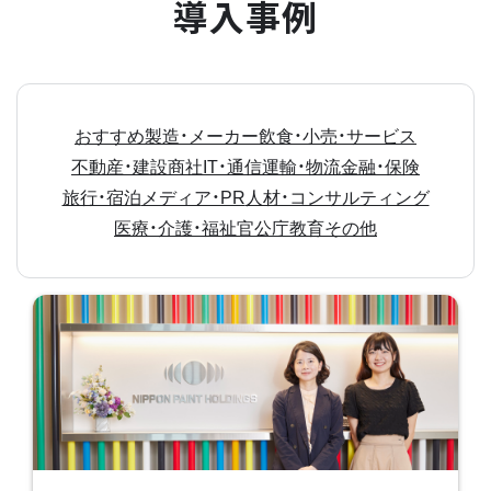
導入事例
おすすめ
製造・メーカー
飲食・小売・サービス
不動産・建設
商社
IT・通信
運輸・物流
金融・保険
旅行・宿泊
メディア・PR
人材・コンサルティング
医療・介護・福祉
官公庁
教育
その他