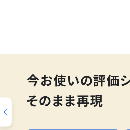
200
今お使いの評価
そのまま再現
スキルマップ