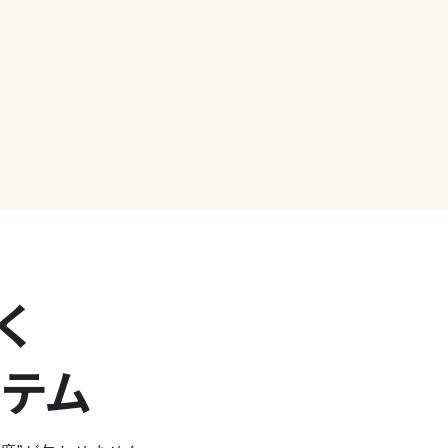
く
ステム