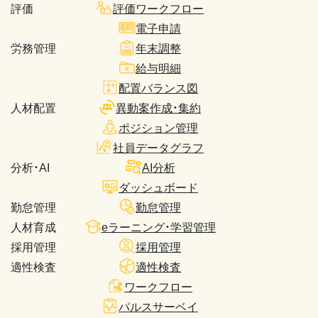
評価
評価ワークフロー
電子申請
労務管理
年末調整
給与明細
配置バランス図
人材配置
異動案作成・集約
ポジション管理
社員データグラフ
分析・AI
AI分析
ダッシュボード
勤怠管理
勤怠管理
人材育成
eラーニング・学習管理
採用管理
採用管理
適性検査
適性検査
ワークフロー
パルスサーベイ