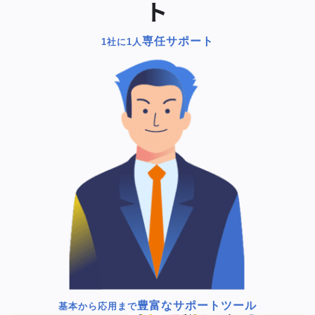
ト
専任サポート
1社に1人
豊富なサポートツール
基本から応用まで