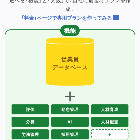
成。
「料金」ページで専用プランを作ってみる
機能
従業員
データベース
＋
評価
勤怠管理
人材育成
分析
AI
人材配置
労務管理
採用管理
＋