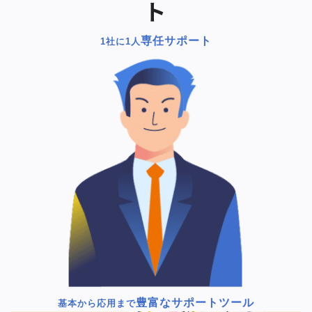
ト
専任サポート
1社に1人
豊富なサポートツール
基本から応用まで