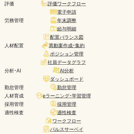
評価
評価ワークフロー
電子申請
労務管理
年末調整
給与明細
配置バランス図
人材配置
異動案作成・集約
ポジション管理
社員データグラフ
分析・AI
AI分析
ダッシュボード
勤怠管理
勤怠管理
人材育成
eラーニング・学習管理
採用管理
採用管理
適性検査
適性検査
ワークフロー
パルスサーベイ