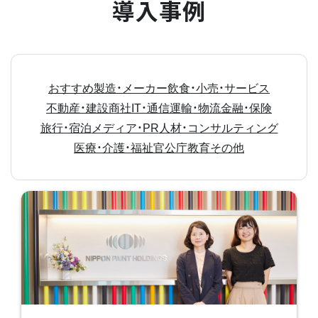
導入事例
おすすめ
製造・メーカー
飲食・小売・サービス
不動産・建設
商社
IT・通信
運輸・物流
金融・保険
旅行・宿泊
メディア・PR
人材・コンサルティング
医療・介護・福祉
官公庁
教育
その他