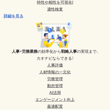
特性や相性を可視化!
適性検査
詳細を見る
人事・労務業務
の効率化から
戦略人事
の実現まで、
カオナビならできる！
人事評価
人材情報の一元化
労務管理
勤怠管理
AI活用
エンゲージメント向上
最適配置