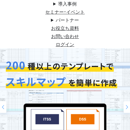
導入事例
セミナー・イベント
パートナー
お役立ち資料
お問い合わせ
ログイン
200
今お使いの評価シートを
スキルマップ
そのまま再現