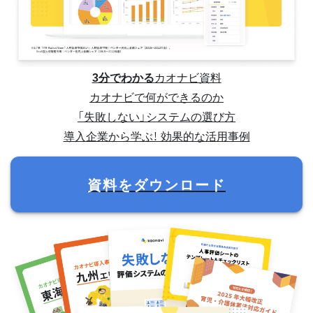
3分でわかる
カオナビ資料
カオナビで何ができるのか
「失敗しない」システムの選び方
導入企業から学ぶ！ 効果的な活用事例
資料をダウンロード