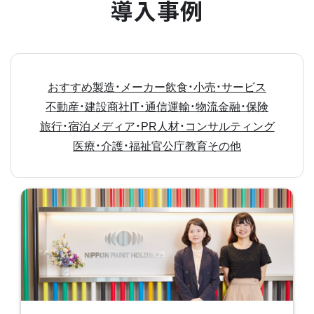
導入事例
おすすめ
製造・メーカー
飲食・小売・サービス
不動産・建設
商社
IT・通信
運輸・物流
金融・保険
旅行・宿泊
メディア・PR
人材・コンサルティング
医療・介護・福祉
官公庁
教育
その他