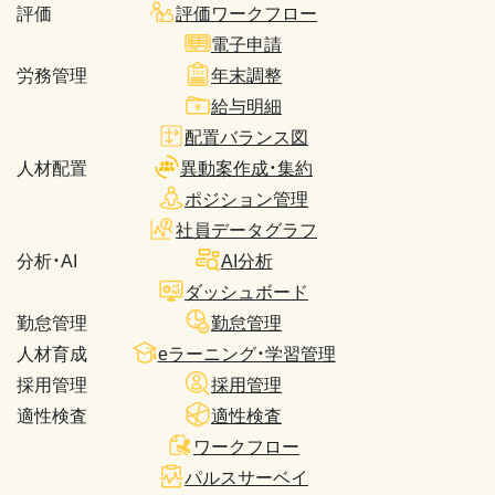
評価
評価ワークフロー
電子申請
労務管理
年末調整
給与明細
配置バランス図
人材配置
異動案作成・集約
ポジション管理
社員データグラフ
分析・AI
AI分析
ダッシュボード
勤怠管理
勤怠管理
人材育成
eラーニング・学習管理
採用管理
採用管理
適性検査
適性検査
ワークフロー
パルスサーベイ