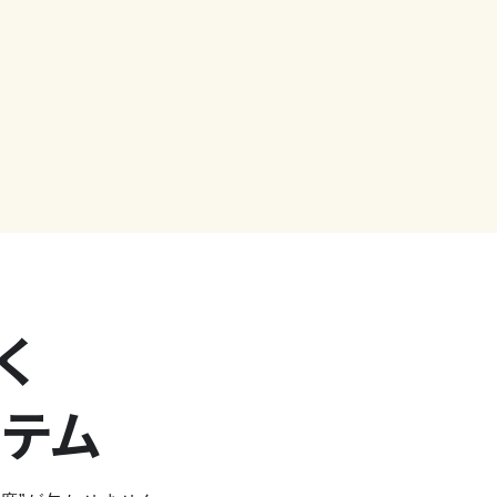
く
ステム