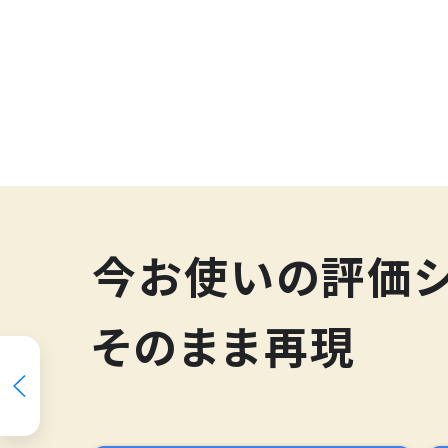
200
今お使いの評価
そのまま再現
スキルマップ