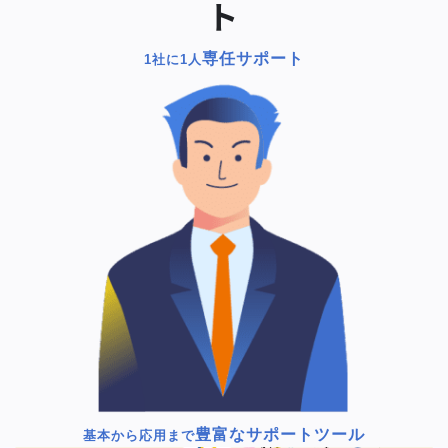
ト
専任サポート
1社に1人
豊富なサポートツール
基本から応用まで