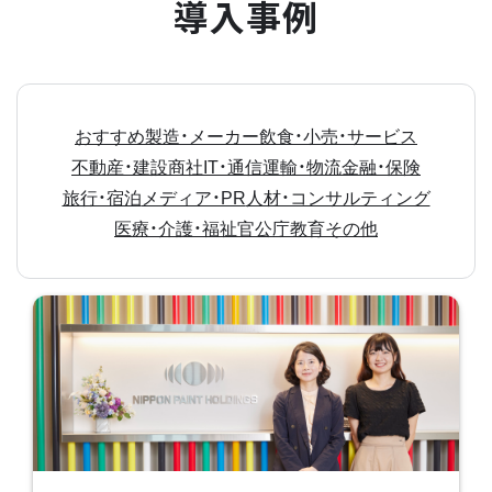
導入事例
おすすめ
製造・メーカー
飲食・小売・サービス
不動産・建設
商社
IT・通信
運輸・物流
金融・保険
旅行・宿泊
メディア・PR
人材・コンサルティング
医療・介護・福祉
官公庁
教育
その他