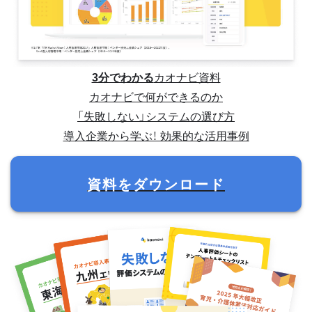
3分でわかる
カオナビ資料
カオナビで何ができるのか
「失敗しない」システムの選び方
導入企業から学ぶ！ 効果的な活用事例
資料をダウンロード