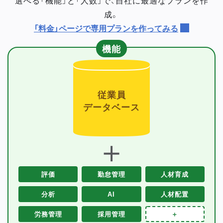
成。
「料金」ページで専用プランを作ってみる
機能
従業員
データベース
＋
評価
勤怠管理
人材育成
分析
AI
人材配置
労務管理
採用管理
＋