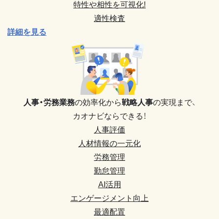
特性や相性を可視化!
適性検査
詳細を見る
人事・労務業務
の効率化から
戦略人事
の実現まで、
カオナビならできる！
人事評価
人材情報の一元化
労務管理
勤怠管理
AI活用
エンゲージメント向上
最適配置