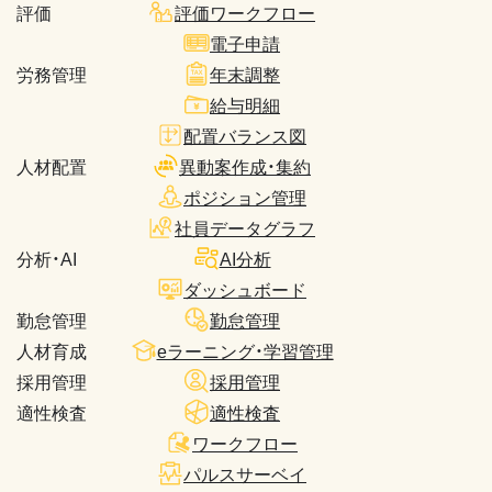
評価
評価ワークフロー
電子申請
労務管理
年末調整
給与明細
配置バランス図
人材配置
異動案作成・集約
ポジション管理
社員データグラフ
分析・AI
AI分析
ダッシュボード
勤怠管理
勤怠管理
人材育成
eラーニング・学習管理
採用管理
採用管理
適性検査
適性検査
ワークフロー
パルスサーベイ