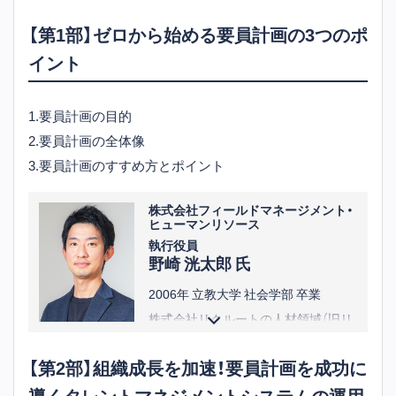
【第1部】ゼロから始める要員計画の3つのポ
イント
1.要員計画の目的
2.要員計画の全体像
3.要員計画のすすめ方とポイント
株式会社フィールドマネージメント・
ヒューマンリソース
執行役員
野崎 洸太郎 氏
2006年 立教大学 社会学部 卒業
株式会社リクルートの人材領域（旧リ
クルートキャリア、ジョブズ）におい
【第2部】組織成長を加速！要員計画を成功に
て、法人営業、コンサルティング、新規
導くタレントマネジメントシステムの運用
事業などに従事。新しい取り組みとし