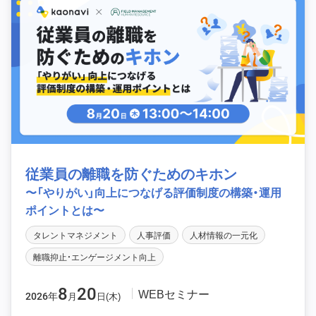
従業員の離職を防ぐためのキホン
〜「やりがい」向上につなげる評価制度の構築・運用
ポイントとは〜
タレントマネジメント
人事評価
人材情報の一元化
離職抑止・エンゲージメント向上
8
20
WEBセミナー
2026年
月
日(木)