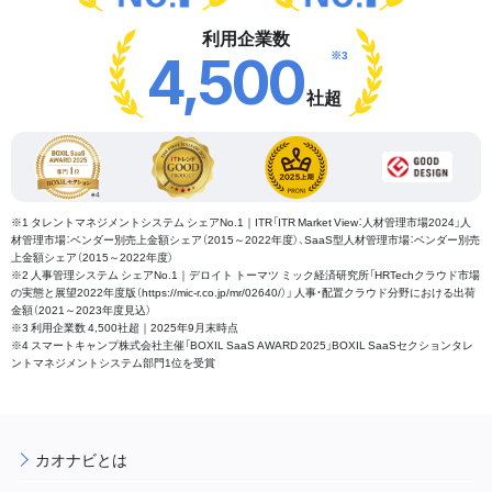
利用企業数
※3
4,500
社超
※1 タレントマネジメントシステム シェアNo.1｜ITR「ITR Market View：人材管理市場2024」人
材管理市場：ベンダー別売上金額シェア（2015～2022年度）、SaaS型人材管理市場：ベンダー別売
上金額シェア（2015～2022年度）
※2 人事管理システム シェアNo.1｜デロイト トーマツ ミック経済研究所「HRTechクラウド市場
の実態と展望2022年度版（https://mic-r.co.jp/mr/02640/）」 人事・配置クラウド分野における出荷
金額（2021～2023年度見込）
※3 利用企業数 4,500社超｜2025年9月末時点
※4 スマートキャンプ株式会社主催「BOXIL SaaS AWARD 2025」BOXIL SaaSセクションタレ
ントマネジメントシステム部門1位を受賞
カオナビとは