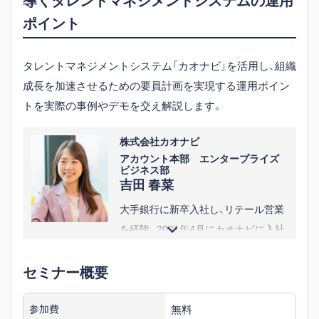
てコンサルティングサービスの初の
ポイント
マネタイズに成功。
また、マネージャーとして約60名規模
タレントマネジメントシステム「カオナビ」を活用し、組織
の組織の責任者を経験。そのほか
成長を加速させるための要員計画を実現する運用ポイン
MVP、MVGなど数多くの表彰を受賞。
トを実際の事例やデモを交え解説します。
その後、フィールドマネージメント・
ヒューマンリソースに参画。
株式会社カオナビ
※役職等は講演当時のものです
アカウント本部 エンタープライズ
ビジネス部
吉田 春菜
大手銀行に新卒入社し、リテール営業
を経験。2021年4月にカオナビに入社
し、エンタープライズセールスとして
セミナー概要
大手金融・大手IT業界を中心に営業活
動に従事する。
※役職等は講演当時のものです
無料
参加費