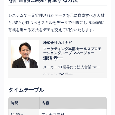
2024年に「ノンデスクワーカーの才能
を解き放つ」というカミナシのミッシ
システムで一元管理されたデータを元に育成すべき人材
ョンに共感し入社。『カミナシ 従業
と、彼らが持つべきスキルをデータで明確にし、効率的に
員』の製品責任者として事業推進に邁
育成を進める方法をデモを交えて紹介いたします。
進中。
株式会社カオナビ
マーケティング本部 セールスプロモ
ーショングループ マネージャー
瀬沼 孝一
メーカー・IT業界にて法人営業・マー
ケティングに従事。
その後カオナビに入社し、展示会の計
タイムテーブル
画立案・運営を担当。現在はセールス
プロモーショングループのマネージ
時間
内容
ャーとして、イベントやセミナーの企
画運営部隊を率いる。
アクセス受付
14:50～