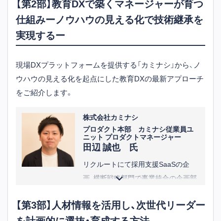
【第2部】教育DXで築くマネージャーが育つ
中小企業の人事・教育制度構築から運
仕組みーノウハウの見える化で技術継承を
用に至るまでトータルでサポート。特
に、様々な業種・業態の企業内大学(社
実現するー
内アカデミー)設立に実績を有し、多く
の社員の成長を促すプログラム開発
現場DXプラットフォームを提供する「カミナシ」から、
ノ
にクライアントから高い評価を受け
ウハウの見える化を起点にした教育DXの最新アプローチ
ている。
をご紹
介します。
株式会社カミナシ
プロダクト本部 カミナシ従業員ユ
ニット プロダクトマネージャー
田辺 誠也 氏
リクルートにて採用支援SaaSの企
画、横断戦略部門で事業統合の企画部
門にてリーダーとして従事。その後、
【第3部】人材情報を活用し、次世代リーダー
派遣業界向けのCRMツールの製品開
を計画的に選抜・育成する方法
発責任者として実務・経営に携わる。