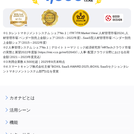
※1 タレントマネジメントシステム シェアNo.1｜ITR「ITR Market View：人材管理市場2024」人
材管理市場：ベンダー別売上金額シェア（2015～2022年度）、SaaS型人材管理市場：ベンダー別売
上金額シェア（2015～2022年度）
※2 人事管理システム シェアNo.1｜デロイト トーマツ ミック経済研究所「HRTechクラウド市場
の実態と展望2022年度版（https://mic-r.co.jp/mr/02640/）」 人事・配置クラウド分野における出荷
金額（2021～2023年度見込）
※3 利用企業数 4,500社超｜2025年9月末時点
※4 スマートキャンプ株式会社主催「BOXIL SaaS AWARD 2025」BOXIL SaaSセクションタレ
ントマネジメントシステム部門1位を受賞
カオナビとは
活用シーン
機能