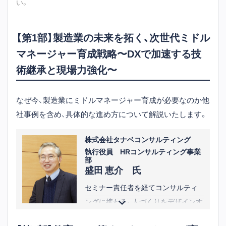
い。
【第1部】製造業の未来を拓く、次世代ミドル
マネージャー育成戦略〜DXで加速する技
術継承と現場力強化〜
なぜ今、製造業にミドルマネージャー育成が必要なのか他
社事例を含め、具体的な進め方について解説いたします。
株式会社タナベコンサルティング
執行役員 HRコンサルティング事業
部
盛田 恵介 氏
セミナー責任者を経てコンサルティ
ングに携わる。人づくりをデザインす
る総合プロデューサーとして、中堅・