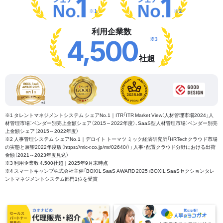
※1
※2
利用企業数
※3
4,500
社超
※1 タレントマネジメントシステム シェアNo.1｜ITR「ITR Market View：人材管理市場2024」人
材管理市場：ベンダー別売上金額シェア（2015～2022年度）、SaaS型人材管理市場：ベンダー別売
上金額シェア（2015～2022年度）
※2 人事管理システム シェアNo.1｜デロイト トーマツ ミック経済研究所「HRTechクラウド市場
の実態と展望2022年度版（https://mic-r.co.jp/mr/02640/）」 人事・配置クラウド分野における出荷
金額（2021～2023年度見込）
※3 利用企業数 4,500社超｜2025年9月末時点
※4 スマートキャンプ株式会社主催「BOXIL SaaS AWARD 2025」BOXIL SaaSセクションタレ
ントマネジメントシステム部門1位を受賞