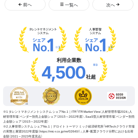
前
へ
一覧へ
次
へ
タレント
マネジメント
人事管理
システム
システム
※1
※2
利用企業数
※3
4,500
社超
※1 タレントマネジメントシステム シェアNo.1｜ITR「ITR Market View：人材管理市場2024」人
材管理市場：ベンダー別売上金額シェア（2015～2022年度）、SaaS型人材管理市場：ベンダー別売
上金額シェア（2015～2022年度）
※2 人事管理システム シェアNo.1｜デロイト トーマツ ミック経済研究所「HRTechクラウド市場
の実態と展望2022年度版（https://mic-r.co.jp/mr/02640/）」 人事・配置クラウド分野における出荷
金額（2021～2023年度見込）