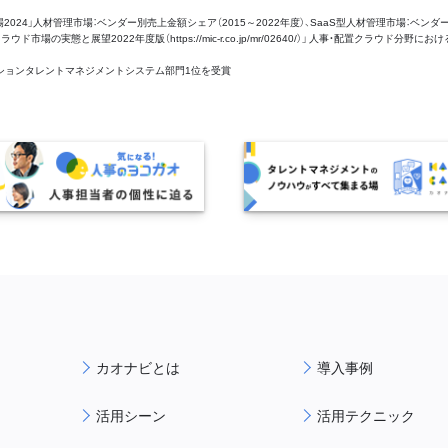
管理市場2024」人材管理市場：ベンダー別売上金額シェア（2015～2022年度）、SaaS型人材管理市場：ベンダ
場の実態と展望2022年度版（https://mic-r.co.jp/mr/02640/）」 人事・配置クラウド分野にお
aaSセクションタレントマネジメントシステム部門1位を受賞
カオナビとは
導入事例
活用シーン
活用テクニック