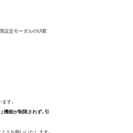
限設定モーダルのUI変
います。
は
機能が制限されず、引
すようお願いいたします。