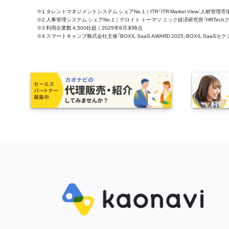
※1 タレントマネジメントシステム シェアNo.1｜ITR「ITR Market View：人材
※2 人事管理システム シェアNo.1｜デロイト トーマツ ミック経済研究所「HRTechクラウド市
※3 利用企業数 4,500社超｜2025年9月末時点
※4 スマートキャンプ株式会社主催「BOXIL SaaS AWARD 2025」BOXIL S