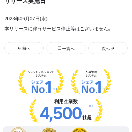
リリース実施日
2023年06月07日(水)
本リリースに伴うサービス停止等はございません。
前
へ
一覧へ
次
へ
タレント
マネジメント
人事管理
システム
システム
※1
※2
利用企業数
※3
4,500
社超