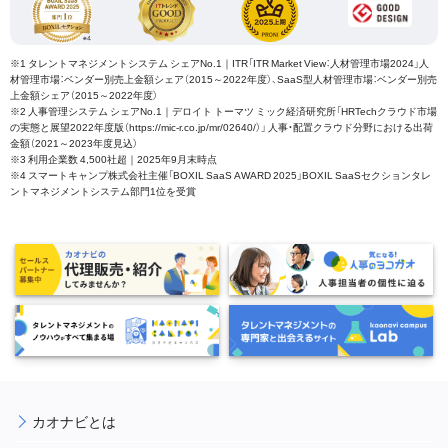
※1 タレントマネジメントシステム シェアNo.1｜ITR「ITR Market View：人材管理市場2024」人
材管理市場：ベンダー別売上金額シェア（2015～2022年度）、SaaS型人材管理市場：ベンダー別売
上金額シェア（2015～2022年度）
※2 人事管理システム シェアNo.1｜デロイト トーマツ ミック経済研究所「HRTechクラウド市場
の実態と展望2022年度版（https://mic-r.co.jp/mr/02640/）」 人事・配置クラウド分野における出荷
金額（2021～2023年度見込）
※3 利用企業数 4,500社超｜2025年9月末時点
※4 スマートキャンプ株式会社主催「BOXIL SaaS AWARD 2025」BOXIL SaaSセクションタレ
ントマネジメントシステム部門1位を受賞
カオナビとは