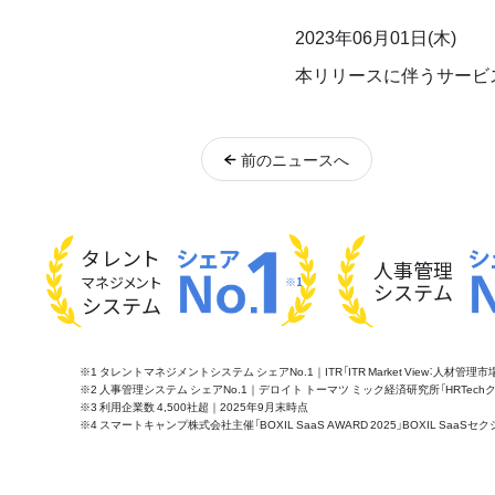
2023年06月01日(木)
本リリースに伴うサービ
前
のニュース
へ
タレント
人事管理
マネジメント
※1
システム
システム
※1 タレントマネジメントシステム シェアNo.1｜ITR「ITR Market View：人材
※2 人事管理システム シェアNo.1｜デロイト トーマツ ミック経済研究所「HRTechクラウド市
※3 利用企業数 4,500社超｜2025年9月末時点
※4 スマートキャンプ株式会社主催「BOXIL SaaS AWARD 2025」BOXIL S