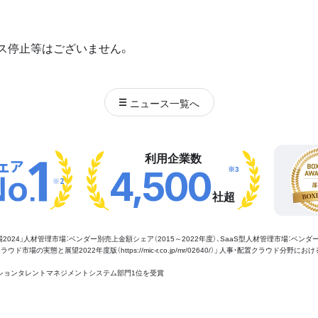
ス停止等はございません。
ニュース
一覧へ
利用企業数
※3
4,500
※2
社超
管理市場2024」人材管理市場：ベンダー別売上金額シェア（2015～2022年度）、SaaS型人材管理市場：ベンダ
場の実態と展望2022年度版（https://mic-r.co.jp/mr/02640/）」 人事・配置クラウド分野にお
aaSセクションタレントマネジメントシステム部門1位を受賞