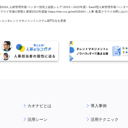
管理市場2024」人材管理市場：ベンダー別売上金額シェア（2015～2022年度）、SaaS型人材管理市場：ベンダ
場の実態と展望2022年度版（https://mic-r.co.jp/mr/02640/）」 人事・配置クラウド分野にお
aaSセクションタレントマネジメントシステム部門1位を受賞
カオナビとは
導入事例
活用シーン
活用テクニック