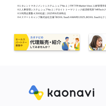
※1 タレントマネジメントシステム シェアNo.1｜ITR「ITR Market View：人材
※2 人事管理システム シェアNo.1｜デロイト トーマツ ミック経済研究所「HRTechクラウド市
※3 利用企業数 4,500社超｜2025年9月末時点
※4 スマートキャンプ株式会社主催「BOXIL SaaS AWARD 2025」BOXIL S