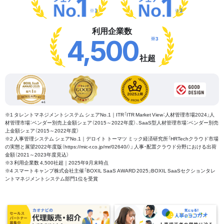
※1
※2
利用企業数
※3
4,500
社超
※1 タレントマネジメントシステム シェアNo.1｜ITR「ITR Market View：人材管理市場2024」人
材管理市場：ベンダー別売上金額シェア（2015～2022年度）、SaaS型人材管理市場：ベンダー別売
上金額シェア（2015～2022年度）
※2 人事管理システム シェアNo.1｜デロイト トーマツ ミック経済研究所「HRTechクラウド市場
の実態と展望2022年度版（https://mic-r.co.jp/mr/02640/）」 人事・配置クラウド分野における出荷
金額（2021～2023年度見込）
※3 利用企業数 4,500社超｜2025年9月末時点
※4 スマートキャンプ株式会社主催「BOXIL SaaS AWARD 2025」BOXIL SaaSセクションタレ
ントマネジメントシステム部門1位を受賞