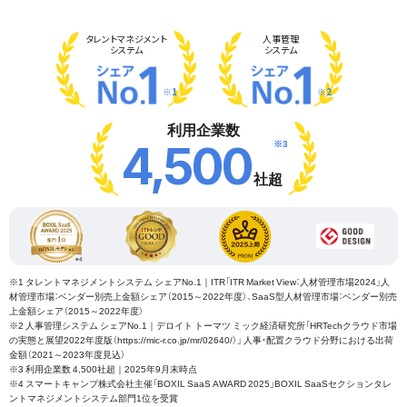
タレント
マネジメント
人事管理
システム
システム
※1
※2
利用企業数
※3
4,500
社超
※1 タレントマネジメントシステム シェアNo.1｜ITR「ITR Market View：人材管理市場2024」人
材管理市場：ベンダー別売上金額シェア（2015～2022年度）、SaaS型人材管理市場：ベンダー別売
上金額シェア（2015～2022年度）
※2 人事管理システム シェアNo.1｜デロイト トーマツ ミック経済研究所「HRTechクラウド市場
の実態と展望2022年度版（https://mic-r.co.jp/mr/02640/）」 人事・配置クラウド分野における出荷
金額（2021～2023年度見込）
※3 利用企業数 4,500社超｜2025年9月末時点
※4 スマートキャンプ株式会社主催「BOXIL SaaS AWARD 2025」BOXIL SaaSセクションタレ
ントマネジメントシステム部門1位を受賞