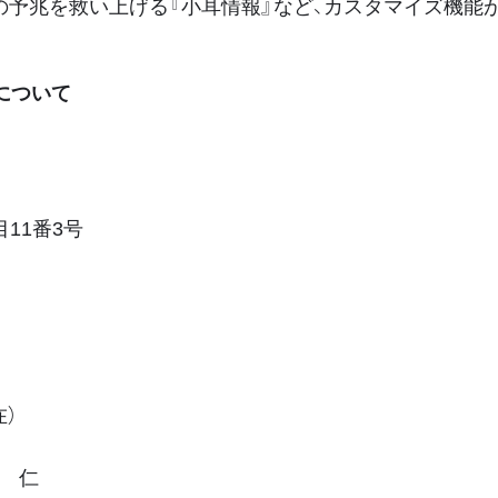
の予兆を救い上げる『小耳情報』など、カスタマイズ機能
について
11番3号
在）
 仁