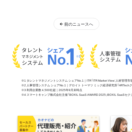
前
のニュース
へ
タレント
人事管理
マネジメント
※1
システム
システム
※1 タレントマネジメントシステム シェアNo.1｜ITR「ITR Market View：人材
※2 人事管理システム シェアNo.1｜デロイト トーマツ ミック経済研究所「HRTechクラウド市
※3 利用企業数 4,500社超｜2025年9月末時点
※4 スマートキャンプ株式会社主催「BOXIL SaaS AWARD 2025」BOXIL S