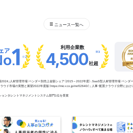
ニュース
一覧へ
利用企業数
※3
4,500
※2
社超
管理市場2024」人材管理市場：ベンダー別売上金額シェア（2015～2022年度）、SaaS型人材管理市場：ベンダ
場の実態と展望2022年度版（https://mic-r.co.jp/mr/02640/）」 人事・配置クラウド分野にお
aaSセクションタレントマネジメントシステム部門1位を受賞