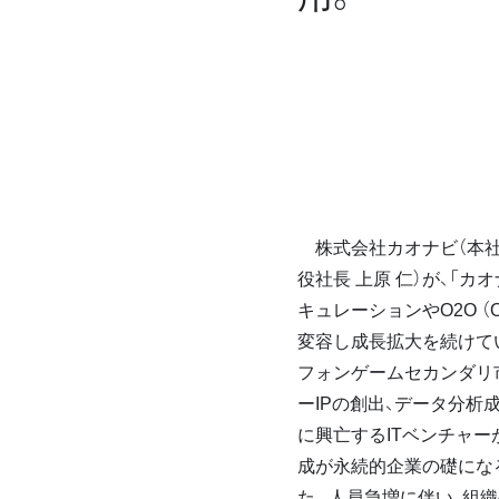
株式会社カオナビ（本社 
役社長 上原 仁）が、「
キュレーションやO2O （O
変容し成長拡大を続けて
フォンゲームセカンダリ
ーIPの創出、データ分析
に興亡するITベンチャー
成が永続的企業の礎にな
た。人員急増に伴い、組