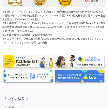
※1 タレントマネジメントシステム シェアNo.1｜ITR「ITR Market View：人材管理市場2024」人
材管理市場：ベンダー別売上金額シェア（2015～2022年度）、SaaS型人材管理市場：ベンダー別売
上金額シェア（2015～2022年度）
※2 人事管理システム シェアNo.1｜デロイト トーマツ ミック経済研究所「HRTechクラウド市場
の実態と展望2022年度版（https://mic-r.co.jp/mr/02640/）」 人事・配置クラウド分野における出荷
金額（2021～2023年度見込）
※3 利用企業数 4,500社超｜2025年9月末時点
※4 スマートキャンプ株式会社主催「BOXIL SaaS AWARD 2025」BOXIL SaaSセクションタレ
ントマネジメントシステム部門1位を受賞
カオナビとは
活用シーン