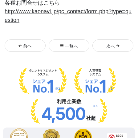
各種お問合せはこちら
http://www.kaonavi.jp/pc_contact/form.php?type=qu
estion
前
へ
一覧へ
次
へ
タレント
マネジメント
人事管理
システム
システム
※1
※2
利用企業数
※3
4,500
社超