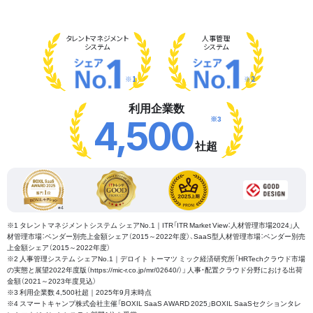
タレント
マネジメント
人事管理
システム
システム
※1
※2
利用企業数
※3
4,500
社超
※1 タレントマネジメントシステム シェアNo.1｜ITR「ITR Market View：人材管理市場2024」人
材管理市場：ベンダー別売上金額シェア（2015～2022年度）、SaaS型人材管理市場：ベンダー別売
上金額シェア（2015～2022年度）
※2 人事管理システム シェアNo.1｜デロイト トーマツ ミック経済研究所「HRTechクラウド市場
の実態と展望2022年度版（https://mic-r.co.jp/mr/02640/）」 人事・配置クラウド分野における出荷
金額（2021～2023年度見込）
※3 利用企業数 4,500社超｜2025年9月末時点
※4 スマートキャンプ株式会社主催「BOXIL SaaS AWARD 2025」BOXIL SaaSセクションタレ