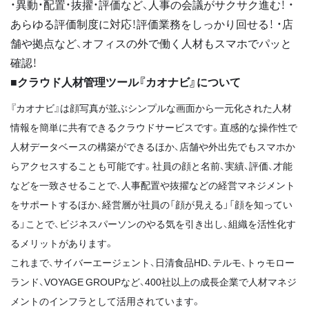
・異動・配置・抜擢・評価など、人事の会議がサクサク進む！ ・
あらゆる評価制度に対応！評価業務をしっかり回せる！ ・店
舗や拠点など、オフィスの外で働く人材もスマホでパッと
確認！
■クラウド人材管理ツール『カオナビ』について
『カオナビ』は顔写真が並ぶシンプルな画面から一元化された人材
情報を簡単に共有できるクラウドサービスです。直感的な操作性で
人材データベースの構築ができるほか、店舗や外出先でもスマホか
らアクセスすることも可能です。社員の顔と名前、実績、評価、才能
などを一致させることで、人事配置や抜擢などの経営マネジメント
をサポートするほか、経営層が社員の「顔が見える」「顔を知ってい
る」ことで、ビジネスパーソンのやる気を引き出し、組織を活性化す
るメリットがあります。
これまで、サイバーエージェント、日清食品HD、テルモ、トゥモロー
ランド、VOYAGE GROUPなど、400社以上の成長企業で人材マネジ
メントのインフラとして活用されています。