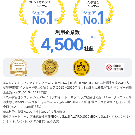
タレント
マネジメント
人事管理
システム
システム
※1
※2
利用企業数
※3
4,500
社超
※1 タレントマネジメントシステム シェアNo.1｜ITR「ITR Market View：人材管理市場2024」人
材管理市場：ベンダー別売上金額シェア（2015～2022年度）、SaaS型人材管理市場：ベンダー別売
上金額シェア（2015～2022年度）
※2 人事管理システム シェアNo.1｜デロイト トーマツ ミック経済研究所「HRTechクラウド市場
の実態と展望2022年度版（https://mic-r.co.jp/mr/02640/）」 人事・配置クラウド分野における出荷
金額（2021～2023年度見込）
※3 利用企業数 4,500社超｜2025年9月末時点
※4 スマートキャンプ株式会社主催「BOXIL SaaS AWARD 2025」BOXIL SaaSセクションタレ
ントマネジメントシステム部門1位を受賞