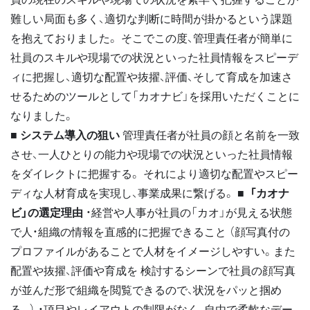
難しい局面も多く、適切な判断に時間が掛かるという課題
を抱えておりました。 そこでこの度、管理責任者が簡単に
社員のスキルや現場での状況といった社員情報をスピーデ
ィに把握し、適切な配置や抜擢、評価、そして育成を加速さ
せるためのツールとして「カオナビ」を採用いただくことに
なりました。
■ システム導入の狙い
管理責任者が社員の顔と名前を一致
させ、一人ひとりの能力や現場での状況といった社員情報
をダイレクトに把握する。 それにより適切な配置やスピー
ディな人材育成を実現し、事業成果に繋げる。
■ 「カオナ
ビ」の選定理由
・経営や人事が社員の「カオ」が見える状態
で人・組織の情報を直感的に把握できること （顔写真付の
プロファイルがあることで人材をイメージしやすい。また
配置や抜擢、評価や育成を 検討するシーンで社員の顔写真
が並んだ形で組織を閲覧できるので、状況をパッと掴め
る。） ・項目やレイアウトの制限がなく、自由で柔軟なデー