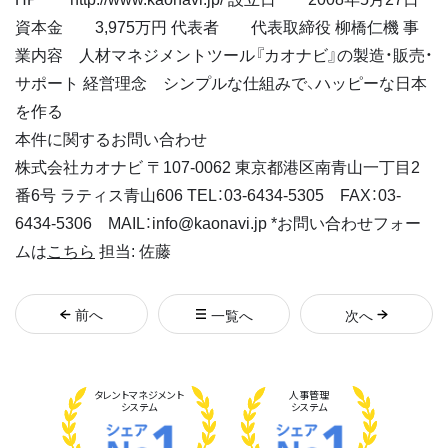
資本金 3,975万円 代表者 代表取締役 柳橋仁機 事
業内容 人材マネジメントツール『カオナビ』の製造・販売・
サポート 経営理念 シンプルな仕組みで、ハッピーな日本
を作る
本件に関するお問い合わせ
株式会社カオナビ 〒107-0062 東京都港区南青山一丁目2
番6号 ラティス青山606 TEL：03-6434-5305 FAX：03-
6434-5306 MAIL：info@kaonavi.jp *お問い合わせフォー
ムは
こちら
担当: 佐藤
前
へ
一覧へ
次
へ
タレント
マネジメント
人事管理
システム
システム