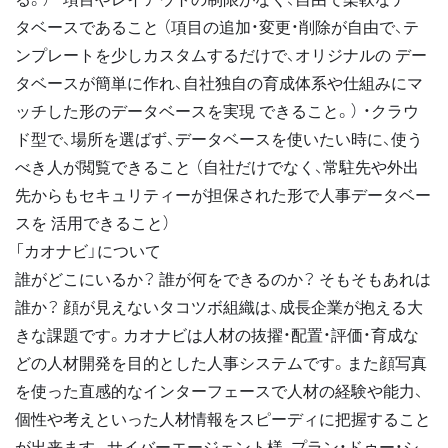
タベースであること （項目の追加・変更・削除が自由で、テ
ンプレートを少しカスタムするだけで、オリジナルの デー
タベースが簡単に作れ、自社独自の育成体系や仕組みにマ
ッチした形のデータベースを実現 できること。） ・クラウ
ド型で、場所を選ばず、データベースを使いたい時に、使う
べき人が閲覧できること （自社だけでなく、常駐先や外出
先からもセキュリティーが担保された形で人事データベー
スを 活用できること）
「カオナビ」について
誰がどこにいるか？ 誰が何をできるのか？ そもそもあれは
誰か？ 顔が見えないタコツボ組織は、成長企業が抱える大
きな課題です。カオナビは人材の抜擢・配置・評価・育成な
どの人材開発を目的とした人事システムです。また顔写真
を使った直感的なインターフェースで人材の経験や能力、
個性や考えといった人材情報をスピーディに把握すること
が出来ます。サイバーエージェント様、プラン・ドゥー・シ