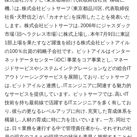
機、）は、株式会社ビットサーフ（東京都品川区、代表取締役
社長・天野信之）が、「カオナビ」を採用したことを発表いた
します。 株式会社ビットサーフは、2006年にジャスダック
市場（旧ヘラクレス市場）に株式上場し、本年7月9日に東証
1部上場を果たすなど躍進を続ける株式会社ビットアイル
の100％出資の戦略子会社です。 ビットアイルはインター
ネットデータセンター（iDC）事業をコア事業とし、マネー
ジドサービスやシステムインテグレーションなどの総合IT
アウトソーシングサービスを展開しており、ビットサーフ
は、ビットアイルと連携し、ITエンジニアに関連する魅力的
なサービスを提供しています。 ビットサーフでは、高いIT
技術を持ち最前線で活躍するITエンジニアを多く有してお
り、彼らの更なるレベルアップに向け、充実した育成体系を
構築し、人材の育成に特に力を注いでいます。一方、同社で
は、日々業務を遂行する中で管理責任者から、それぞれの社
員の現在のスキルや現場での状況を素早く把握することが