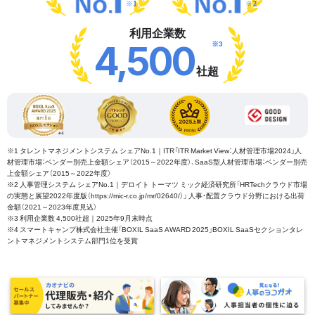
※1
※2
利用企業数
※3
4,500
社超
※1 タレントマネジメントシステム シェアNo.1｜ITR「ITR Market View：人材管理市場2024」人
材管理市場：ベンダー別売上金額シェア（2015～2022年度）、SaaS型人材管理市場：ベンダー別売
上金額シェア（2015～2022年度）
※2 人事管理システム シェアNo.1｜デロイト トーマツ ミック経済研究所「HRTechクラウド市場
の実態と展望2022年度版（https://mic-r.co.jp/mr/02640/）」 人事・配置クラウド分野における出荷
金額（2021～2023年度見込）
※3 利用企業数 4,500社超｜2025年9月末時点
※4 スマートキャンプ株式会社主催「BOXIL SaaS AWARD 2025」BOXIL SaaSセクションタレ
ントマネジメントシステム部門1位を受賞