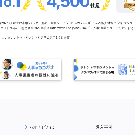
4,500
社超
管理市場2024」人材管理市場：ベンダー別売上金額シェア（2015～2022年度）、SaaS型人材管理市場：ベンダ
場の実態と展望2022年度版（https://mic-r.co.jp/mr/02640/）」 人事・配置クラウド分野にお
aaSセクションタレントマネジメントシステム部門1位を受賞
カオナビとは
導入事例