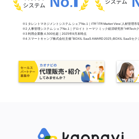
システム
システム
※1 タレントマネジメントシステム シェアNo.1｜ITR「ITR Market View：人材
※2 人事管理システム シェアNo.1｜デロイト トーマツ ミック経済研究所「HRTechクラウド市
※3 利用企業数 4,500社超｜2025年9月末時点
※4 スマートキャンプ株式会社主催「BOXIL SaaS AWARD 2025」BOXIL S