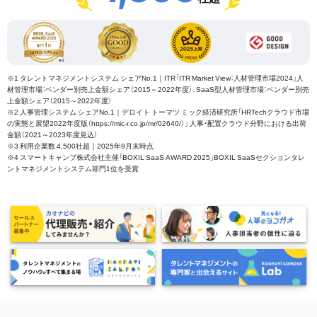
※1 タレントマネジメントシステム シェアNo.1｜ITR「ITR Market View：人材管理市場2024」人
材管理市場：ベンダー別売上金額シェア（2015～2022年度）、SaaS型人材管理市場：ベンダー別売
上金額シェア（2015～2022年度）
※2 人事管理システム シェアNo.1｜デロイト トーマツ ミック経済研究所「HRTechクラウド市場
の実態と展望2022年度版（https://mic-r.co.jp/mr/02640/）」 人事・配置クラウド分野における出荷
金額（2021～2023年度見込）
※3 利用企業数 4,500社超｜2025年9月末時点
※4 スマートキャンプ株式会社主催「BOXIL SaaS AWARD 2025」BOXIL SaaSセクションタレ
ントマネジメントシステム部門1位を受賞