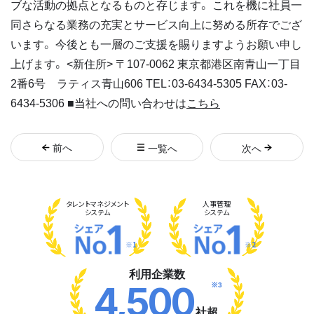
ブな活動の拠点となるものと存じます。 これを機に社員一
同さらなる業務の充実とサービス向上に努める所存でござ
います。 今後とも一層のご支援を賜りますようお願い申し
上げます。 <新住所> 〒107-0062 東京都港区南青山一丁目
2番6号 ラティス青山606 TEL：03-6434-5305 FAX：03-
6434-5306 ■当社への問い合わせは
こちら
前
へ
一覧へ
次
へ
タレント
マネジメント
人事管理
システム
システム
※1
※2
利用企業数
※3
4,500
社超