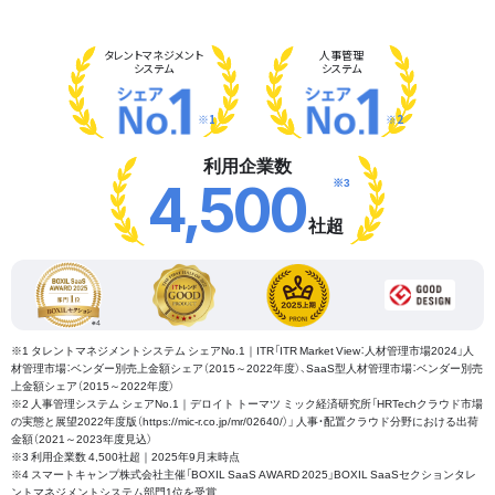
タレント
マネジメント
人事管理
システム
システム
※1
※2
利用企業数
※3
4,500
社超
※1 タレントマネジメントシステム シェアNo.1｜ITR「ITR Market View：人材管理市場2024」人
材管理市場：ベンダー別売上金額シェア（2015～2022年度）、SaaS型人材管理市場：ベンダー別売
上金額シェア（2015～2022年度）
※2 人事管理システム シェアNo.1｜デロイト トーマツ ミック経済研究所「HRTechクラウド市場
の実態と展望2022年度版（https://mic-r.co.jp/mr/02640/）」 人事・配置クラウド分野における出荷
金額（2021～2023年度見込）
※3 利用企業数 4,500社超｜2025年9月末時点
※4 スマートキャンプ株式会社主催「BOXIL SaaS AWARD 2025」BOXIL SaaSセクションタレ
ントマネジメントシステム部門1位を受賞