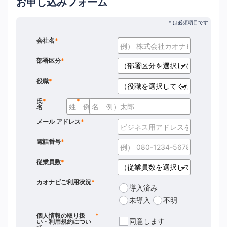
お申し込みフォーム
会社名
*
部署区分
*
役職
*
氏
*
*
名
メール アドレス
*
電話番号
*
従業員数
*
カオナビご利用状況
*
導入済み
未導入
不明
個人情報の取り扱
*
同意します
い・利用規約につい