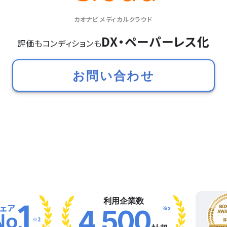
カオナビ メディカルクラウド
DX・ペーパーレス化
評価もコンディションも
お問い合わせ
利用企業数
※3
4,500
※2