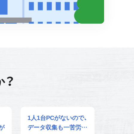
か？
1人1台PCがないので、
が
データ収集も一苦労…