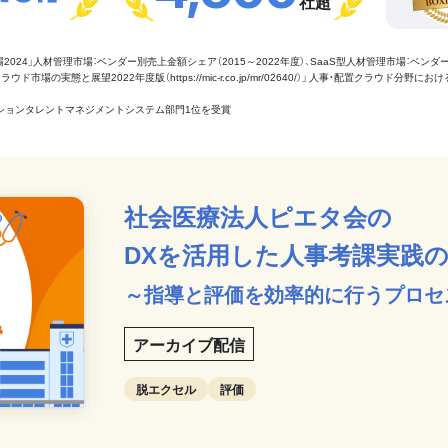
社超
管理市場2024」人材管理市場：ベンダー別売上金額シェア（2015～2022年度）、SaaS型人材管理市場：ベンダ
場の実態と展望2022年度版（https://mic-r.co.jp/mr/02640/）」 人事・配置クラウド分野にお
aaSセクションタレントマネジメントシステム部門1位を受賞
社会医療法人ピエタ会の
DXを活用した人事考課実践
～指導と評価を効率的に行うプロセ
アーカイブ配信
脱エクセル
評価