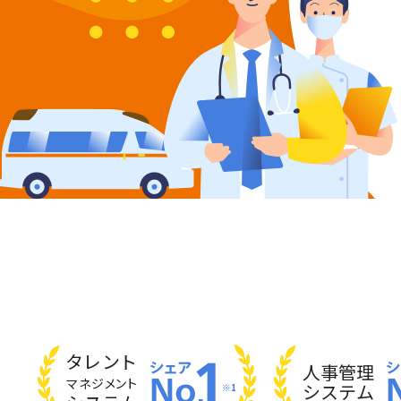
タレント
人事管理
マネジメント
システム
※1