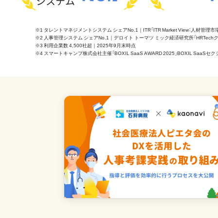
システム
※1 タレントマネジメントシステム シェアNo.1｜ITR「ITR Market View：人材
※2 人事管理システム シェアNo.1｜デロイト トーマツ ミック経済研究所「HRTechクラウド市
※3 利用企業数 4,500社超｜2025年9月末時点
※4 スマートキャンプ株式会社主催「BOXIL SaaS AWARD 2025」BOXIL S