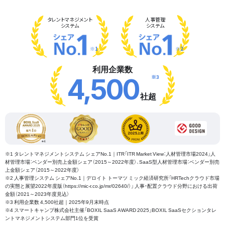
タレント
マネジメント
人事管理
システム
システム
※1
※2
利用企業数
※3
4,500
社超
※1 タレントマネジメントシステム シェアNo.1｜ITR「ITR Market View：人材管理市場2024」人
材管理市場：ベンダー別売上金額シェア（2015～2022年度）、SaaS型人材管理市場：ベンダー別売
上金額シェア（2015～2022年度）
※2 人事管理システム シェアNo.1｜デロイト トーマツ ミック経済研究所「HRTechクラウド市場
の実態と展望2022年度版（https://mic-r.co.jp/mr/02640/）」 人事・配置クラウド分野における出荷
金額（2021～2023年度見込）
※3 利用企業数 4,500社超｜2025年9月末時点
※4 スマートキャンプ株式会社主催「BOXIL SaaS AWARD 2025」BOXIL SaaSセクションタレ
ントマネジメントシステム部門1位を受賞