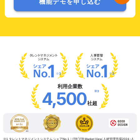
機能デモを申し込む
タレント
マネジメント
人事管理
システム
システム
※1
※2
利用企業数
※3
4,500
社超
※1 タレントマネジメントシステム シェアNo.1｜ITR「ITR Market View：人材管理市場2024」人