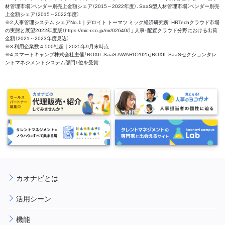
材管理市場：ベンダー別売上金額シェア（2015～2022年度）、SaaS型人材管理市場：ベンダー別売
上金額シェア（2015～2022年度）
※2 人事管理システム シェアNo.1｜デロイト トーマツ ミック経済研究所「HRTechクラウド市場
の実態と展望2022年度版（https://mic-r.co.jp/mr/02640/）」 人事・配置クラウド分野における出荷
金額（2021～2023年度見込）
※3 利用企業数 4,500社超｜2025年9月末時点
※4 スマートキャンプ株式会社主催「BOXIL SaaS AWARD 2025」BOXIL SaaSセクションタレ
ントマネジメントシステム部門1位を受賞
カオナビとは
活用シーン
機能