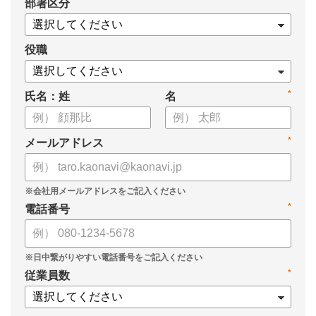
*
部署区分
職を未然に防ぐ実践的なアプローチを解説します。
【資料の内容】
役職
・中核人材の離職が経営を揺るがす理由と経営インパクトの定
量化
*
氏名：姓
名
・「びっくり退職」のメカニズムと離職予兆シグナルの読み方
・注意すべき複合シグナル5タイプ
・1on1とサーベイの再設計、オンボーディング設計の見直し
*
メールアドレス
・データドリブン人事の実践フローと導入効果・ROI
*
電話番号
*
従業員数