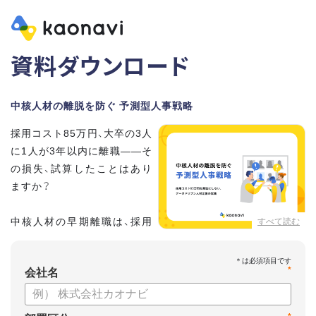
資料ダウンロード
中核人材の離脱を防ぐ 予測型人事戦略
採用コスト85万円、大卒の3人
に1人が3年以内に離職——そ
の損失、試算したことはあり
ますか？
中核人材の早期離職は、採用
すべて読む
費の3〜6倍の損失をもたらし
ます。100名規模でも年間600〜1,000万円。しかも「突然の退
*
職」には、必ず事前のサインがあります。
会社名
本資料では、データに基づいた「予測型人事戦略」を通じて、離