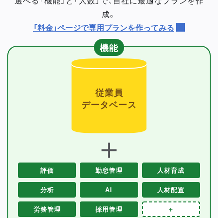
成。
「料金」ページで専用プランを作ってみる
機能
従業員
データベース
＋
評価
勤怠管理
人材育成
分析
AI
人材配置
労務管理
採用管理
＋