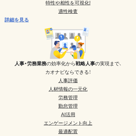
特性や相性を可視化!
適性検査
詳細を見る
人事・労務業務
の効率化から
戦略人事
の実現まで、
カオナビならできる！
人事評価
人材情報の一元化
労務管理
勤怠管理
AI活用
エンゲージメント向上
最適配置