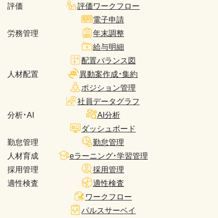
評価
評価ワークフロー
電子申請
労務管理
年末調整
給与明細
配置バランス図
人材配置
異動案作成・集約
ポジション管理
社員データグラフ
分析・AI
AI分析
ダッシュボード
勤怠管理
勤怠管理
人材育成
eラーニング・学習管理
採用管理
採用管理
適性検査
適性検査
ワークフロー
パルスサーベイ