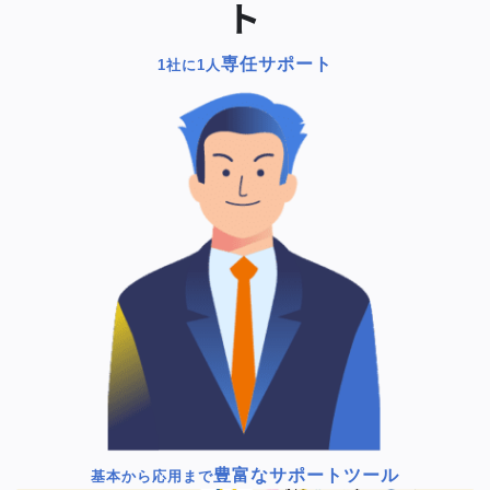
ト
専任サポート
1社に1人
豊富なサポートツール
基本から応用まで