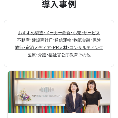
導入事例
おすすめ
製造・メーカー
飲食・小売・サービス
不動産・建設
商社
IT・通信
運輸・物流
金融・保険
旅行・宿泊
メディア・PR
人材・コンサルティング
医療・介護・福祉
官公庁
教育
その他