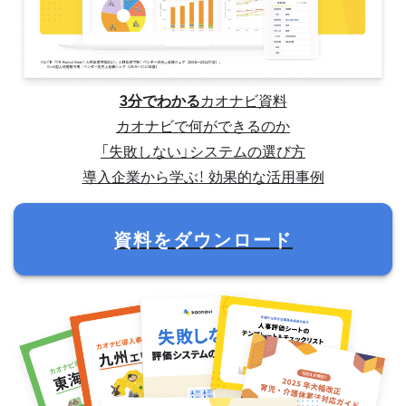
3分でわかる
カオナビ資料
カオナビで何ができるのか
「失敗しない」システムの選び方
導入企業から学ぶ！ 効果的な活用事例
資料をダウンロード