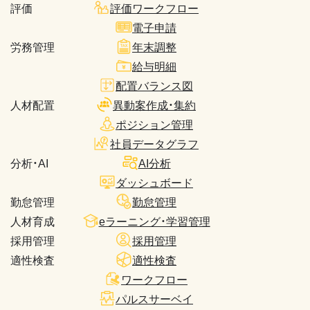
評価
評価ワークフロー
電子申請
労務管理
年末調整
給与明細
配置バランス図
人材配置
異動案作成・集約
ポジション管理
社員データグラフ
分析・AI
AI分析
ダッシュボード
勤怠管理
勤怠管理
人材育成
eラーニング・学習管理
採用管理
採用管理
適性検査
適性検査
ワークフロー
パルスサーベイ