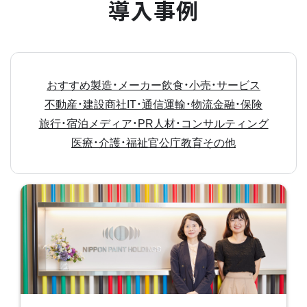
導入事例
おすすめ
製造・メーカー
飲食・小売・サービス
不動産・建設
商社
IT・通信
運輸・物流
金融・保険
旅行・宿泊
メディア・PR
人材・コンサルティング
医療・介護・福祉
官公庁
教育
その他