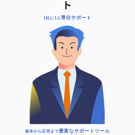
ト
専任サポート
1社に1人
豊富なサポートツール
基本から応用まで