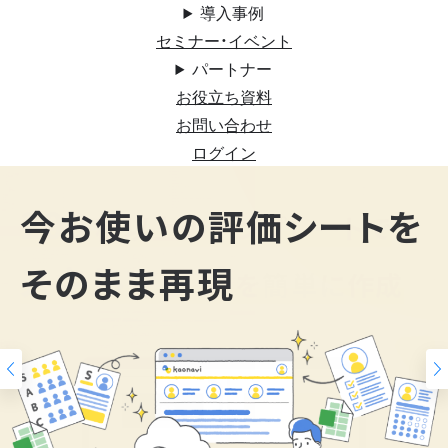
導入事例
セミナー・イベント
パートナー
お役立ち資料
お問い合わせ
ログイン
200
今お使いの評価シートを
スキルマップ
そのまま再現