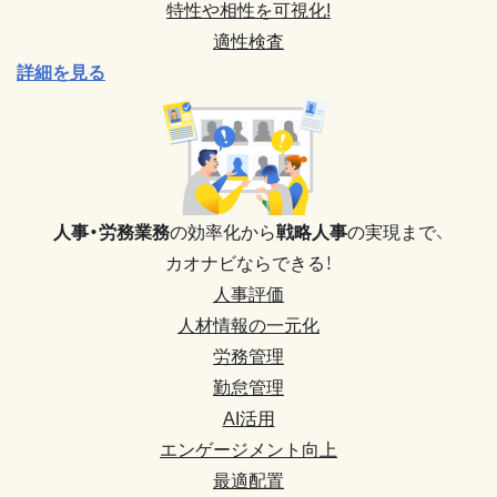
特性や相性を可視化!
適性検査
詳細を見る
人事・労務業務
の効率化から
戦略人事
の実現まで、
カオナビならできる！
人事評価
人材情報の一元化
労務管理
勤怠管理
AI活用
エンゲージメント向上
最適配置