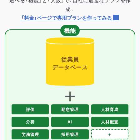
成。
「料金」ページで専用プランを作ってみる
機能
従業員
データベース
＋
評価
勤怠管理
人材育成
分析
AI
人材配置
労務管理
採用管理
＋