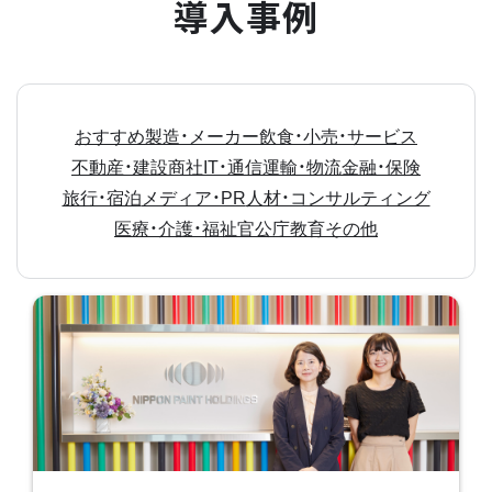
導入事例
おすすめ
製造・メーカー
飲食・小売・サービス
不動産・建設
商社
IT・通信
運輸・物流
金融・保険
旅行・宿泊
メディア・PR
人材・コンサルティング
医療・介護・福祉
官公庁
教育
その他