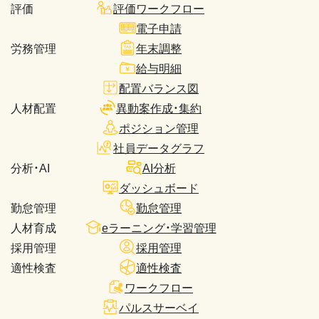
評価
評価ワークフロー
電子申請
労務管理
年末調整
給与明細
配置バランス図
人材配置
異動案作成・集約
ポジション管理
社員データグラフ
分析・AI
AI分析
ダッシュボード
勤怠管理
勤怠管理
人材育成
eラーニング・学習管理
採用管理
採用管理
適性検査
適性検査
ワークフロー
パルスサーベイ