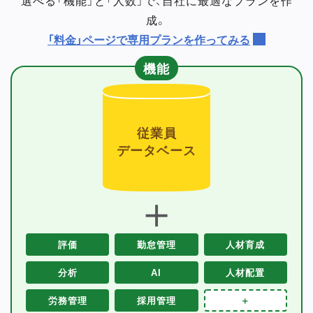
成。
「料金」ページで専用プランを作ってみる
機能
従業員
データベース
＋
評価
勤怠管理
人材育成
分析
AI
人材配置
労務管理
採用管理
＋