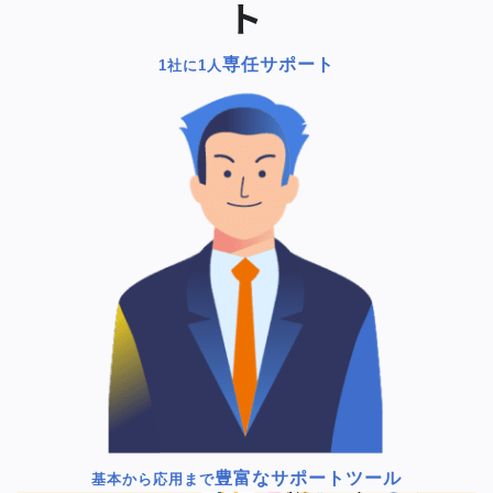
ト
専任サポート
1社に1人
豊富なサポートツール
基本から応用まで