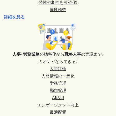
特性や相性を可視化!
適性検査
詳細を見る
人事・労務業務
の効率化から
戦略人事
の実現まで、
カオナビならできる！
人事評価
人材情報の一元化
労務管理
勤怠管理
AI活用
エンゲージメント向上
最適配置