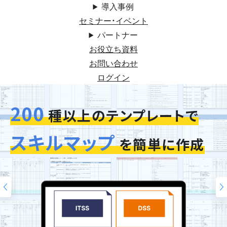
導入事例
セミナー・イベント
パートナー
お役立ち資料
お問い合わせ
ログイン
200
今お使いの評価シートを
スキルマップ
そのまま再現