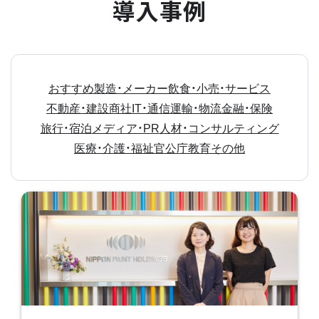
導入事例
おすすめ
製造・メーカー
飲食・小売・サービス
不動産・建設
商社
IT・通信
運輸・物流
金融・保険
旅行・宿泊
メディア・PR
人材・コンサルティング
医療・介護・福祉
官公庁
教育
その他