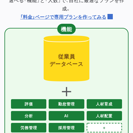
成。
「料金」ページで専用プランを作ってみる
機能
従業員
データベース
＋
評価
勤怠管理
人材育成
分析
AI
人材配置
労務管理
採用管理
＋