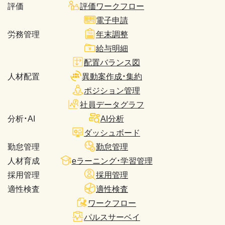
評価
評価ワークフロー
電子申請
労務管理
年末調整
給与明細
配置バランス図
人材配置
異動案作成・集約
ポジション管理
社員データグラフ
分析・AI
AI分析
ダッシュボード
勤怠管理
勤怠管理
人材育成
eラーニング・学習管理
採用管理
採用管理
適性検査
適性検査
ワークフロー
パルスサーベイ