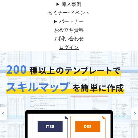
導入事例
セミナー・イベント
パートナー
お役立ち資料
お問い合わせ
ログイン
200
今お使いの評価シートを
スキルマップ
そのまま再現