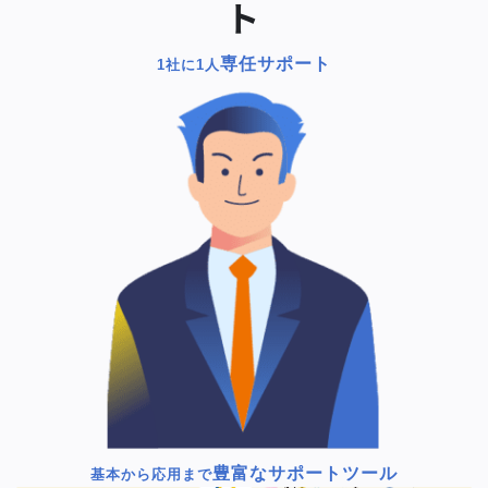
ト
専任サポート
1社に1人
豊富なサポートツール
基本から応用まで