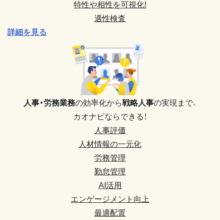
特性や相性を可視化!
適性検査
詳細を見る
人事・労務業務
の効率化から
戦略人事
の実現まで、
カオナビならできる！
人事評価
人材情報の一元化
労務管理
勤怠管理
AI活用
エンゲージメント向上
最適配置