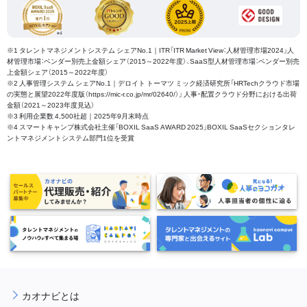
※1 タレントマネジメントシステム シェアNo.1｜ITR「ITR Market View：人材管理市場2024」人
材管理市場：ベンダー別売上金額シェア（2015～2022年度）、SaaS型人材管理市場：ベンダー別売
上金額シェア（2015～2022年度）
※2 人事管理システム シェアNo.1｜デロイト トーマツ ミック経済研究所「HRTechクラウド市場
の実態と展望2022年度版（https://mic-r.co.jp/mr/02640/）」 人事・配置クラウド分野における出荷
金額（2021～2023年度見込）
※3 利用企業数 4,500社超｜2025年9月末時点
※4 スマートキャンプ株式会社主催「BOXIL SaaS AWARD 2025」BOXIL SaaSセクションタレ
ントマネジメントシステム部門1位を受賞
カオナビとは