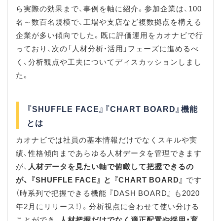
ら実際の効果まで、事例を軸に紹介。参加企業は、100
名～数百名規模で、工場や支店など複数拠点を構える
企業が多い傾向でした。既に評価運用をカオナビで行
っており、次の「人材分析・活用」フェーズに進めるべ
く、分析観点や工夫についてディスカッションしまし
た。
『SHUFFLE FACE』『CHART BOARD』機能
とは
カオナビでは社員の基本情報だけでなくスキルや実
績、性格傾向まであらゆる人材データを管理できます
が、
人材データを見たい軸で俯瞰して把握できるの
が、 『SHUFFLE FACE』 と 『CHART BOARD』
です
（時系列で把握できる機能 『DASH BOARD』 も2020
年2月にリリース！）。分析視点に合わせて使い分ける
ことができ、
人材把握だけでなく適正配置や採用・育