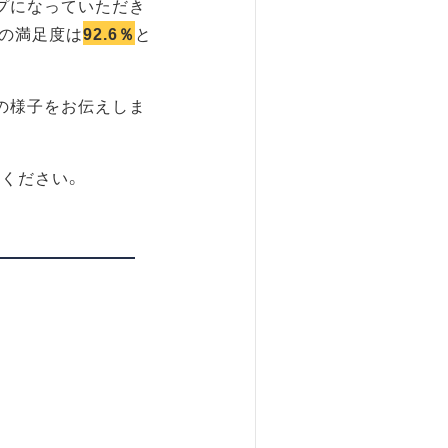
プになっていただき
の満足度は
92.6％
と
の様子をお伝えしま
ください。