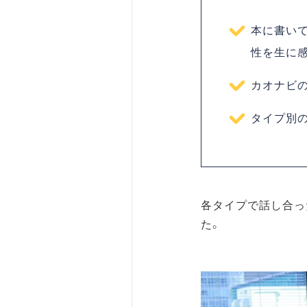
本に書い
性を生に
カオナビ
タイプ別
各タイプで話し合っ
た。