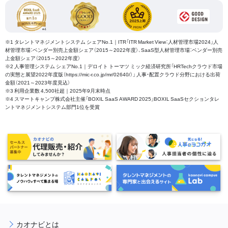
※1 タレントマネジメントシステム シェアNo.1｜ITR「ITR Market View：人材管理市場2024」人
材管理市場：ベンダー別売上金額シェア（2015～2022年度）、SaaS型人材管理市場：ベンダー別売
上金額シェア（2015～2022年度）
※2 人事管理システム シェアNo.1｜デロイト トーマツ ミック経済研究所「HRTechクラウド市場
の実態と展望2022年度版（https://mic-r.co.jp/mr/02640/）」 人事・配置クラウド分野における出荷
金額（2021～2023年度見込）
※3 利用企業数 4,500社超｜2025年9月末時点
※4 スマートキャンプ株式会社主催「BOXIL SaaS AWARD 2025」BOXIL SaaSセクションタレ
ントマネジメントシステム部門1位を受賞
カオナビとは