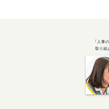
「人事
取り組