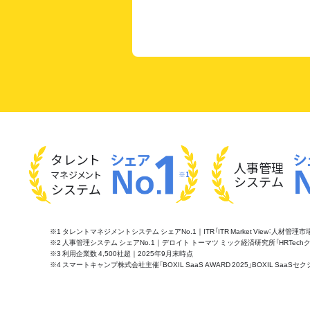
タレント
人事管理
マネジメント
※1
システム
システム
※1 タレントマネジメントシステム シェアNo.1｜ITR「ITR Market View：人材
※2 人事管理システム シェアNo.1｜デロイト トーマツ ミック経済研究所「HRTechクラウド市
※3 利用企業数 4,500社超｜2025年9月末時点
※4 スマートキャンプ株式会社主催「BOXIL SaaS AWARD 2025」BOXIL S