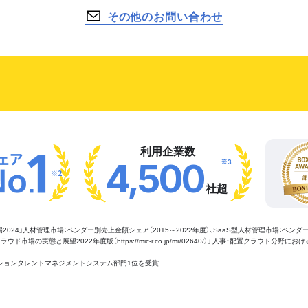
その他のお問い合わせ
利用企業数
※3
4,500
※2
社超
管理市場2024」人材管理市場：ベンダー別売上金額シェア（2015～2022年度）、SaaS型人材管理市場：ベンダ
場の実態と展望2022年度版（https://mic-r.co.jp/mr/02640/）」 人事・配置クラウド分野にお
aaSセクションタレントマネジメントシステム部門1位を受賞