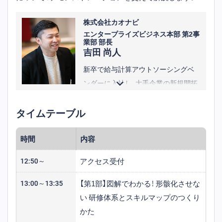
MVP、MVGなど数多くの表彰を受賞。
その後、フィールドマネージメント・
株式会社カオナビ
エンタープライズビジネス本部 第2事
ヒューマンリソースに参画。
業部 部長
吉田 尚人
新卒で給与計算アウトソーシングベ
ンダーに入社し、大手企業の新規開拓
をメインとしたソリューション営業
に従事。
タイムテーブル
2020年にカオナビへ入社し、フィール
ドセールスとして新規セールスを担
時間
内容
当。大手企業向けセールスグループの
アクセス受付
12:50～
マネジメントを経験し、2025年4月よ
り現職。
【第1部】図解でわかる！ 形骸化させな
13:00～13:35
い 研修体系とスキルマップのつくり
かた