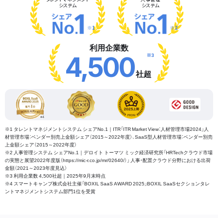
システム
システム
※1
※2
利用企業数
※3
4,500
社超
※1 タレントマネジメントシステム シェアNo.1｜ITR「ITR Market View：人材管理市場2024」人
材管理市場：ベンダー別売上金額シェア（2015～2022年度）、SaaS型人材管理市場：ベンダー別売
上金額シェア（2015～2022年度）
※2 人事管理システム シェアNo.1｜デロイト トーマツ ミック経済研究所「HRTechクラウド市場
の実態と展望2022年度版（https://mic-r.co.jp/mr/02640/）」 人事・配置クラウド分野における出荷
金額（2021～2023年度見込）
※3 利用企業数 4,500社超｜2025年9月末時点
※4 スマートキャンプ株式会社主催「BOXIL SaaS AWARD 2025」BOXIL SaaSセクションタレ
ントマネジメントシステム部門1位を受賞