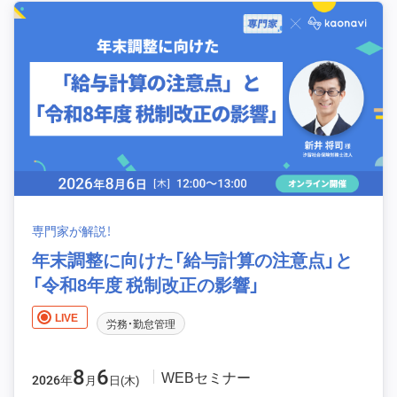
専門家が解説！
年末調整に向けた「給与計算の注意点」と
「令和8年度 税制改正の影響」
LIVE
労務・勤怠管理
8
6
WEBセミナー
2026年
月
日(木)