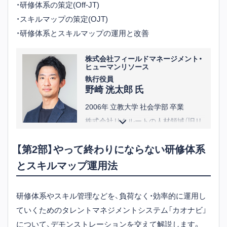
・研修体系の策定(Off-JT)
・スキルマップの策定(OJT)
・研修体系とスキルマップの運用と改善
株式会社フィールドマネージメント・
ヒューマンリソース
執行役員
野崎 洸太郎 氏
2006年 立教大学 社会学部 卒業
株式会社リクルートの人材領域（旧リ
クルートキャリア、ジョブズ）におい
【第2部】やって終わりにならない研修体系
て、法人営業、コンサルティング、新規
とスキルマップ運用法
事業などに従事。新しい取り組みとし
てコンサルティングサービスの初の
マネタイズに成功。
研修体系やスキル管理などを、負荷なく・効率的に運用し
また、マネージャーとして約60名規模
ていくためのタレントマネジメントシステム「カオナビ」
の組織の責任者を経験。そのほか
について、デモンストレーションを交えて解説します。