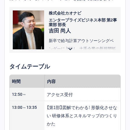
MVP、MVGなど数多くの表彰を受賞。
その後、フィールドマネージメント・
株式会社カオナビ
エンタープライズビジネス本部 第2事
ヒューマンリソースに参画。
業部 部長
吉田 尚人
新卒で給与計算アウトソーシングベ
ンダーに入社し、大手企業の新規開拓
をメインとしたソリューション営業
に従事。
タイムテーブル
2020年にカオナビへ入社し、フィール
ドセールスとして新規セールスを担
時間
内容
当。大手企業向けセールスグループの
アクセス受付
12:50～
マネジメントを経験し、2025年4月よ
り現職。
【第1部】図解でわかる！ 形骸化させな
13:00～13:35
い 研修体系とスキルマップのつくり
かた