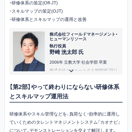
・研修体系の策定(Off-JT)
・スキルマップの策定(OJT)
・研修体系とスキルマップの運用と改善
株式会社フィールドマネージメント・
ヒューマンリソース
執行役員
野崎 洸太郎 氏
2006年 立教大学 社会学部 卒業
株式会社リクルートの人材領域（旧リ
クルートキャリア、ジョブズ）におい
【第2部】やって終わりにならない研修体系
て、法人営業、コンサルティング、新規
とスキルマップ運用法
事業などに従事。新しい取り組みとし
てコンサルティングサービスの初の
マネタイズに成功。
研修体系やスキル管理などを、負荷なく・効率的に運用し
また、マネージャーとして約60名規模
ていくためのタレントマネジメントシステム「カオナビ」
の組織の責任者を経験。そのほか
について、デモンストレーションを交えて解説します。