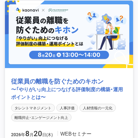
従業員の離職を防ぐためのキホン
〜「やりがい」向上につなげる評価制度の構築・運用
ポイントとは〜
タレントマネジメント
人事評価
人材情報の一元化
離職抑止・エンゲージメント向上
8
20
WEBセミナー
2026年
月
日(木)