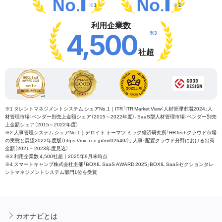
※1
※2
利用企業数
※3
4,500
社超
※1 タレントマネジメントシステム シェアNo.1｜ITR「ITR Market View：人材管理市場2024」人
材管理市場：ベンダー別売上金額シェア（2015～2022年度）、SaaS型人材管理市場：ベンダー別売
上金額シェア（2015～2022年度）
※2 人事管理システム シェアNo.1｜デロイト トーマツ ミック経済研究所「HRTechクラウド市場
の実態と展望2022年度版（https://mic-r.co.jp/mr/02640/）」 人事・配置クラウド分野における出荷
金額（2021～2023年度見込）
※3 利用企業数 4,500社超｜2025年9月末時点
※4 スマートキャンプ株式会社主催「BOXIL SaaS AWARD 2025」BOXIL SaaSセクションタレ
ントマネジメントシステム部門1位を受賞
カオナビとは